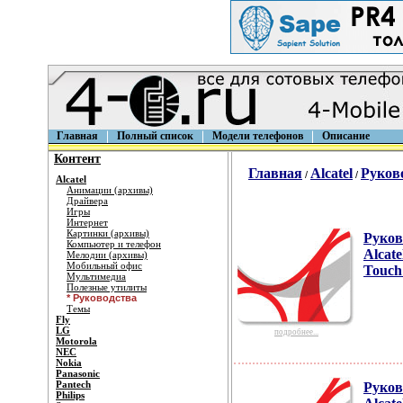
Главная
Полный список
Модели телефонов
Описание
Контент
Главная
Alcatel
Руков
/
/
Alcatel
Анимации (архивы)
Драйвера
Игры
Интернет
Картинки (архивы)
Руков
Компьютер и телефон
Alcate
Мелодии (архивы)
Мобильный офис
Touch
Мультимедиа
Полезные утилиты
* Руководства
Темы
Fly
LG
подробнее...
Motorola
NEC
Nokia
Panasonic
Pantech
Руков
Philips