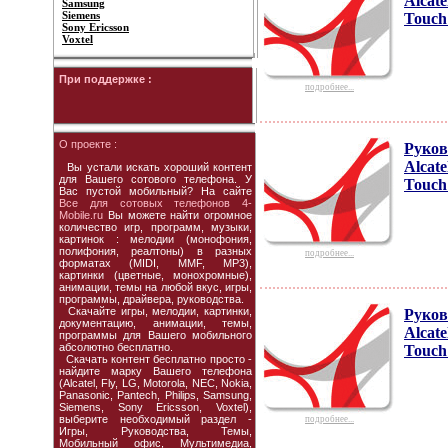
Alcate
Samsung
Siemens
Touch
Sony Ericsson
Voxtel
При поддержке :
подробнее...
О проекте :
Руков
Alcate
Вы устали искать хороший контент
для Вашего сотового телефона. У
Touch
Вас пустой мобильный? На сайте
Все для сотовых телефонов 4-
Mobile.ru
Вы можете найти огромное
количество игр, программ, музыки,
картинок : мелодии (монофония,
полифония, реалтоны) в разных
подробнее...
форматах (MIDI, MMF, MP3),
картинки (цветные, монохромные),
анимации, темы на любой вкус, игры,
программы, драйвера, руководства.
Скачайте игры, мелодии, картинки,
Руков
документацию, анимации, темы,
Alcate
программы для Вашего мобильного
абсолютно бесплатно.
Touch
Скачать контент бесплатно просто -
найдите марку Вашего телефона
(Alcatel, Fly, LG, Motorola, NEC, Nokia,
Panasonic, Pantech, Philips, Samsung,
Siemens, Sony Ericsson, Voxtel),
выберите необходимый раздел -
подробнее...
Игры, Руководства, Темы,
Мобильный офис, Мультимедиа,