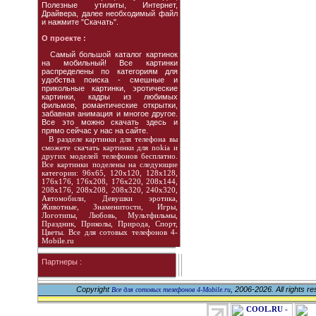
Полезные утилиты, Интернет,
Драйвера, далее необходимый файл
и нажмите "Скачать".
О проекте :
Cамый большой каталог картинок
на мобильный! Все картинки
распределены по категориям для
удобства поиска - смешные и
прикольные картинки, эротические
картинки, кадры из любимых
фильмов, романтические открытки,
забавная анимация и многое другое.
Все это можно скачать здесь и
прямо сейчас у нас на сайте.
В разделе картинки для телефона вы
сможете скачать картинки для nokia и
других моделей телефонов бесплатно.
Все картинки поделены на следующие
категории: 96х65, 120х120, 128х128,
176х176, 176х208, 176х220, 208х144,
208х176, 208х208, 208х320, 240х320,
Автомобили, Девушки эротика,
Животные, Знаменитости, Игры,
Логотипы, Любовь, Мультфильмы,
Праздник, Приколы, Природа, Спорт,
Цветы. Все для сотовых телефонов 4-
Mobile.ru
Партнеры :
Copyright
, 2006-2026. All rights r
Все для сотовых телефонов 4-Mobile.ru