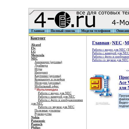
Главная
Полный список
Модели телефонов
Описан
Контент
Главная
NEC
М
/
/
Alcatel
Fly
Работа с видео для NEC
(1
LG
Работа с камерой для NEC
Motorola
Работа с фото и изображ
NEC
Работа со звуком для NEC
Анимации (архивы)
Драйвера
Игры
<
Интернет
Картинки (архивы)
Про
Компьютер и телефон
Ace 
Мелодии (архивы)
Мобильный офис
для
* Мультимедиа
Работа с видео для NEC
Прогр
Работа с камерой для NEC
файлов
Работа с фото и изображениями
Видео
для NEC
подробнее...
подпап
Работа со звуком для NEC
Полезные утилиты
Руководства
Nokia
Panasonic
Pantech
Philips