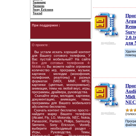
Samsung
Siemens
Sony Ericsson
Voxtel
Про
Argu
При поддержке :
Remo
Surve
2.0.1
для
подробнее...
О проекте :
Удален
Вы устали искать хороший контент
помощ
для Вашего сотового телефона. У
Вас пустой мобильный? На сайте
Все для сотовых телефонов 4-
Mobile.ru
Вы можете найти огромное
количество игр, программ, музыки,
картинок : мелодии (монофония,
полифония, реалтоны) в разных
форматах (MIDI, MMF, MP3),
картинки (цветные, монохромные),
Про
анимации, темы на любой вкус, игры,
Audi
программы, драйвера, руководства.
Скачайте игры, мелодии, картинки,
Midi
документацию, анимации, темы,
NEC
программы для Вашего мобильного
абсолютно бесплатно.
Скачать контент бесплатно просто -
подробнее...
найдите марку Вашего телефона
(голосо
(Alcatel, Fly, LG, Motorola, NEC, Nokia,
Panasonic, Pantech, Philips, Samsung,
Програ
Siemens, Sony Ericsson, Voxtel),
файла
выберите необходимый раздел -
Игры, Руководства, Темы,
Мобильный офис, Мультимедиа,