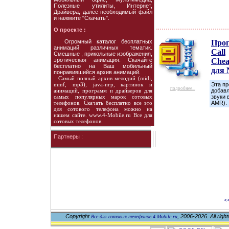
Полезные утилиты, Интернет,
Драйвера, далее необходимый файл
и нажмите "Скачать".
О проекте :
Огромный каталог бесплатных
Про
анимаций различных тематик.
Call
Смешные , прикольные изображения,
эротическая анимация. Скачайте
Chea
бесплатно на Ваш мобильный
для
понравившийся архив анимаций.
Самый полный архив мелодий (midi,
mmf, mp3), java-игр, картинок и
Эта пр
подробнее...
анимаций, программ и драйверов для
добав
самых популярных марок сотовых
звуки 
телефонов. Скачать бесплатно все это
AMR).
для сотового телефона можно на
нашем сайте. www.4-Mobile.ru Все для
сотовых телефонов.
Партнеры :
<
Copyright
, 2006-2026. All righ
Все для сотовых телефонов 4-Mobile.ru