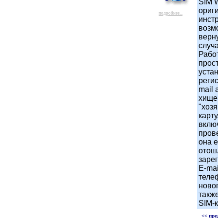
SIM W
ориг
подробнее...
инстр
возм
верн
случа
Работ
прос
уста
регис
mail 
хище
"хозя
карту
вклю
прове
она е
отош
заре
E-ma
теле
новог
такж
SIM-к
<< пре