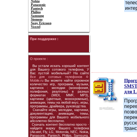
Nokia
теле
Panasonic
интер
Pantech
Philips
Samsung
Siemens
Sony Ericsson
Voxtel
При поддержке :
О проекте :
Вы устали искать хороший контент
для Вашего сотового телефона. У
Вас пустой мобильный? На сайте
Все для сотовых телефонов 4-
Прог
Mobile.ru
Вы можете найти огромное
количество игр, программ, музыки,
SMSTr
картинок : мелодии (монофония,
для 
полифония, реалтоны) в разных
форматах (MIDI, MMF, MP3),
картинки (цветные, монохромные),
Прог
анимации, темы на любой вкус, игры,
перев
программы, драйвера, руководства.
подробнее...
Скачайте игры, мелодии, картинки,
позв
документацию, анимации, темы,
пере
программы для Вашего мобильного
абсолютно бесплатно.
русск
Скачать контент бесплатно просто -
тран
найдите марку Вашего телефона
(Alcatel, Fly, LG, Motorola, NEC, Nokia,
Panasonic, Pantech, Philips, Samsung,