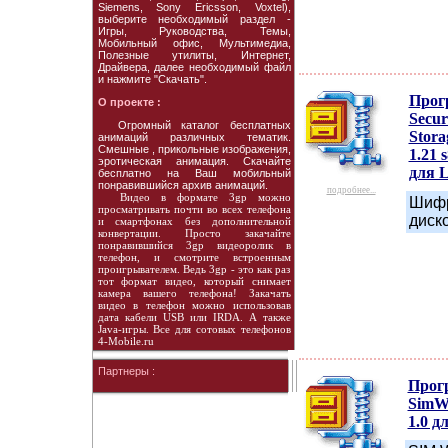
Siemens, Sony Ericsson, Voxtel),
выберите необходимый раздел -
Игры, Руководства, Темы,
Мобильный офис, Мультимедиа,
Полезные утилиты, Интернет,
Драйвера, далее необходимый файл
и нажмите "Скачать".
Прог
О проекте :
Secur
Огромный каталог бесплатных
Stora
анимаций различных тематик.
Смешные , прикольные изображения,
1.21 
эротическая анимация. Скачайте
для 
бесплатно на Ваш мобильный
понравившийся архив анимаций.
подробнее...
Видео в формате 3gp можно
Шифр
просматривать почти во всех телефона
диско
и смартфонах без дополнительной
конвертации. Просто закачайте
понравившийся 3gp видеоролик в
телефон, и смотрите встроенным
проигрывателем. Ведь 3gp - это как раз
тот формат видео, который снимает
камера вашего телефона! Закачать
видео в телефон можно использовав
дата кабели USB или IRDA. А также
Java-игры. Все для сотовых телефонов
4-Mobile.ru
Партнеры :
Прог
SimW
1.0 д