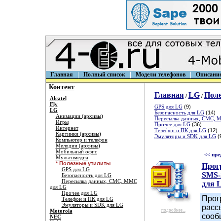
Главная
Полный список
Модели телефонов
Описани
Контент
Главная
LG
Пол
/
/
Alcatel
Fly
GPS для LG
(9)
LG
Безопасность для LG
(14)
Анимации (архивы)
Пересылка данных, СМС, 
Игры
Прочее для LG
(36)
Интернет
Телефон и ПК для LG
(12)
Картинки (архивы)
Эмуляторы и SDK для LG
(
Компьютер и телефон
Мелодии (архивы)
Мобильный офис
<< пре
Мультимедиа
* Полезные утилиты
Прог
GPS для LG
SMS-i
Безопасность для LG
Пересылка данных, СМС, ММС
для 
для LG
Прочее для LG
Прог
Телефон и ПК для LG
Эмуляторы и SDK для LG
расс
Motorola
подробнее...
сооб
NEC