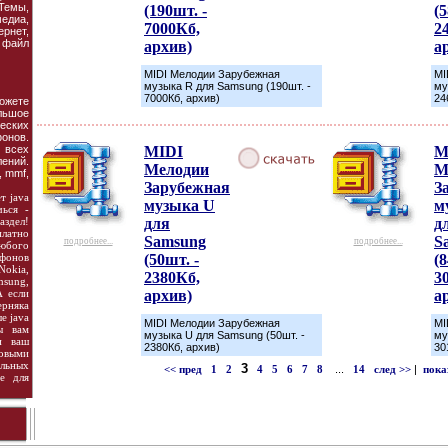
емы,
(190шт. -
(5
едиа,
7000Кб,
2
рнет,
 файл
архив)
а
MIDI Мелодии Зарубежная
MI
музыка R для Samsung (190шт. -
му
7000Кб, архив)
24
жете
ьшое
ских
онов.
 всех
MIDI
M
ений.
Мелодии
М
, mmf,
Зарубежная
З
т java
музыка U
м
чься -
здел!
для
д
платно
Samsung
S
подробнее...
подробнее...
юбого
фонов
(50шт. -
(8
Nokia,
2380Кб,
3
msung,
А если
архив)
а
ерняка
е java
MIDI Мелодии Зарубежная
MI
ы вам
музыка U для Samsung (50шт. -
му
и ваш
2380Кб, архив)
30
выми
ьных
3
<< пред
1
2
4
5
6
7
8
...
14
след >>
|
пока
се для