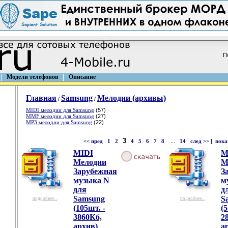
П
Модели телефонов
Описание
Главная
Samsung
Мелодии (архивы)
/
/
MIDI мелодии для Samsung
(57)
MMF мелодии для Samsung
(27)
MP3 мелодии для Samsung
(22)
3
<< пред
1
2
4
5
6
7
8
...
14
след >>
|
пока
MIDI
M
Мелодии
М
Зарубежная
З
музыка N
м
для
д
Samsung
S
подробнее...
подробнее...
(105шт. -
(5
3860Кб,
2
архив)
а