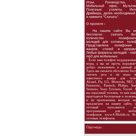
Игры, Руководства, Т
Мобильный офис, Мультим
Полезные утилиты, Инте
Драйвера, далее необходимый
и нажмите "Скачать".
О проекте :
На нашем сайте Вы мо
бесплатно скачать бол
количество полифониче
мелодий для сотовых телеф
Представлена полифония
жанров, стилей и направл
Любые форматы мелодий - midi
mp3 для мобильных.
Если ваш телефон поддерживае
игры, а вы не прочь поразвле
добро пожаловать в данный ра
Здесь вы сможете абсолютно бес
скачать java и sis игры л
известного жанра для теле
Alcatel, Fly, LG, Motorola, NEC, 
Panasonic, Pantech, Philips, Sa
Siemens, Sony Ericsson, Voxtel. 
вы серьезный человек, то вам нав
пригодятся бесплатные и полезны
и sis приложения, которые м
предлагаем на нашем сайте, 
сотовый пополнится но
программами для мобил
телефонов. www.4-Mobile.ru В
сотовых телефонов.
Партнеры :