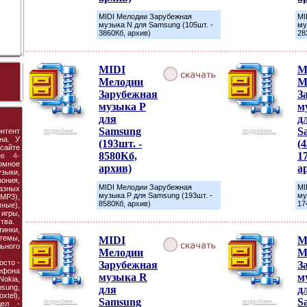
MIDI Мелодии Зарубежная
MI
музыка N для Samsung (105шт. -
му
3860Кб, архив)
28
MIDI
M
Мелодии
М
Зарубежная
З
музыка P
м
для
д
Samsung
S
нтент
подробнее...
подробнее...
на. У
(193шт. -
(4
сайте
8580Кб,
1
ов 4-
омное
архив)
а
зыки,
ония,
MIDI Мелодии Зарубежная
MI
азных
музыка P для Samsung (193шт. -
му
P3),
8580Кб, архив)
17
ные),
 игры,
тва.
инки,
темы,
MIDI
M
ьного
Мелодии
М
осто -
Зарубежная
З
ефона
музыка R
м
 Nokia,
msung,
для
д
tel),
Samsung
S
подробнее...
подробнее...
дел -