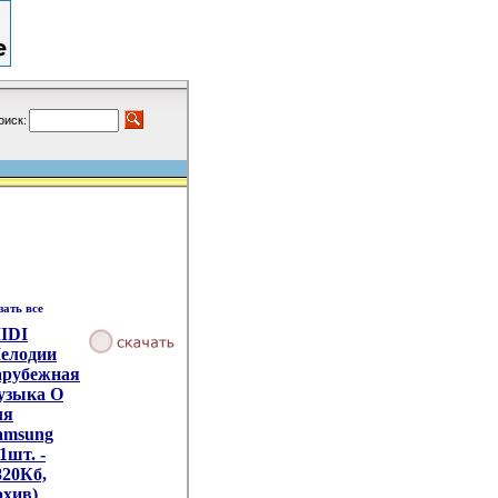
оиск:
зать все
IDI
елодии
арубежная
узыка O
ля
amsung
1шт. -
820Кб,
рхив)