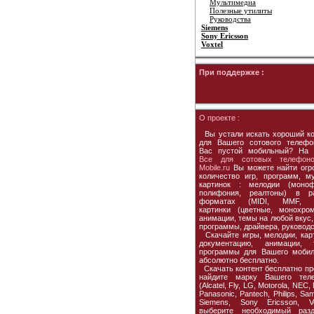
Мультимедиа
Полезные утилиты
Руководства
Siemens
Sony Ericsson
Voxtel
При поддержке :
О проекте :
Вы устали искать хороший ко
для Вашего сотового телефо
Вас пустой мобильный? На 
Все для сотовых телефон
Mobile.ru
Вы можете найти огр
количество игр, программ, му
картинок : мелодии (моноф
полифония, реалтоны) в р
форматах (MIDI, MMF, M
картинки (цветные, монохром
анимации, темы на любой вкус,
программы, драйвера, руководс
Скачайте игры, мелодии, карт
документацию, анимации, 
программы для Вашего мобил
абсолютно бесплатно.
Скачать контент бесплатно пр
найдите марку Вашего тел
(Alcatel, Fly, LG, Motorola, NEC,
Panasonic, Pantech, Philips, Sa
Siemens, Sony Ericsson, Vox
выберите необходимый раз