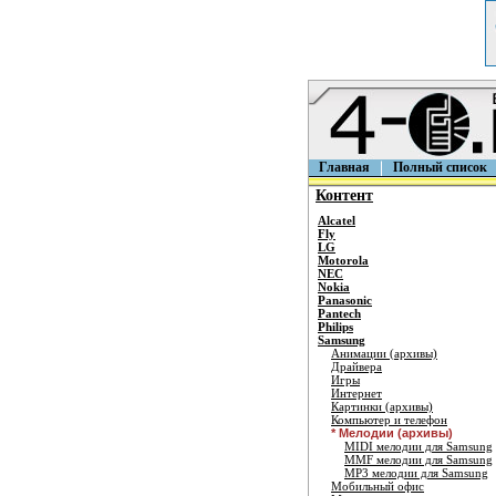
Главная
Полный список
Контент
Alcatel
Fly
LG
Motorola
NEC
Nokia
Panasonic
Pantech
Philips
Samsung
Анимации (архивы)
Драйвера
Игры
Интернет
Картинки (архивы)
Компьютер и телефон
* Мелодии (архивы)
MIDI мелодии для Samsung
MMF мелодии для Samsung
MP3 мелодии для Samsung
Мобильный офис