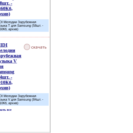
8шт. -
460Кб,
рхив)
DI Мелодии Зарубежная
зыка T для Samsung (58шт. -
60Кб, архив)
IDI
елодии
арубежная
узыка V
ля
amsung
4шт. -
010Кб,
рхив)
DI Мелодии Зарубежная
зыка V для Samsung (84шт. -
10Кб, архив)
зать все