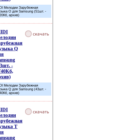
DI Мелодии Зарубежная
зыка O для Samsung (51шт. -
20Кб, архив)
IDI
елодии
арубежная
узыка Q
ля
amsung
3шт. -
740Кб,
рхив)
DI Мелодии Зарубежная
зыка Q для Samsung (43шт. -
40Кб, архив)
IDI
елодии
арубежная
узыка T
ля
amsung