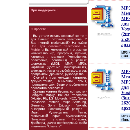
MP
При поддержке :
Мел
MP3
для
Voxt
О проекте :
(2шт
подробнее...
Вы устали искать хороший контент
252
для Вашего сотового телефона. У
Вас пустой мобильный? На сайте
арх
Все для сотовых телефонов 4-
Mobile.ru
Вы можете найти огромное
MP3 М
количество игр, программ, музыки,
(2шт.
картинок : мелодии (монофония,
полифония, реалтоны) в разных
форматах (MIDI, MMF, MP3),
картинки (цветные, монохромные),
анимации, темы на любой вкус, игры,
MP
программы, драйвера, руководства.
Мел
Скачайте игры, мелодии, картинки,
документацию, анимации, темы,
MP3
программы для Вашего мобильного
для
абсолютно бесплатно.
Скачать контент бесплатно просто -
Voxt
найдите марку Вашего телефона
(5шт
подробнее...
(Alcatel, Fly, LG, Motorola, NEC, Nokia,
Panasonic, Pantech, Philips, Samsung,
262
Siemens, Sony Ericsson, Voxtel),
арх
выберите необходимый раздел -
Игры, Руководства, Темы,
Мобильный офис, Мультимедиа,
MP3 М
Полезные утилиты, Интернет,
(5шт.
Драйвера, далее необходимый файл
и нажмите "Скачать".