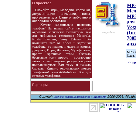
О проекте :
MP
Скачайте игры, мелодии, картинки,
Мел
документацию, анимации, темы,
MP3
программы для Вашего мобильного
абсолютно бесплатно.
для
Хотите кардинально поменять
Voxt
телефон? На нашем сайте находится
огромное количество бесплатных тем
(1шт
подробнее...
для мобильных телефонов Motorola,
780
Nokia, Siemens, Sony Ericsson. Вы
поменяете все: от обоев и картинки
арх
телефона, до иконок и мелодии звонка.
Девушки, Игры, Фильмы, Мульфильмы,
MP3 М
просто крачивые темы. Скачать
(1шт.
бесплатно тему просто - достаточно
зайти в необходимы раздел выбрать
<< п
понравившуюся Вам тему и нажать
Скачать. Удивите окружающих новым
телефоном! www.4-Mobile.ru Все для
сотовых телефонов.
Партнеры :
Copyright
, 2006-2026. All righ
Все для сотовых телефонов 4-Mobile.ru