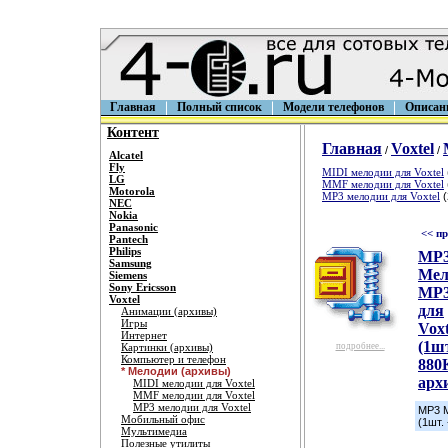
Главная
Полный список
Модели телефонов
Описан
Контент
Главная
Voxtel
/
/
Alcatel
Fly
MIDI мелодии для Voxtel
LG
MMF мелодии для Voxtel
Motorola
MP3 мелодии для Voxtel
(
NEC
Nokia
Panasonic
<< п
Pantech
Philips
MP
Samsung
Мел
Siemens
Sony Ericsson
MP3
Voxtel
для
Анимации (архивы)
Игры
Voxt
Интернет
(1шт
Картинки (архивы)
подробнее...
Компьютер и телефон
880
* Мелодии (архивы)
арх
MIDI мелодии для Voxtel
MMF мелодии для Voxtel
MP3 мелодии для Voxtel
MP3 М
Мобильный офис
(1шт.
Мультимедиа
Полезные утилиты