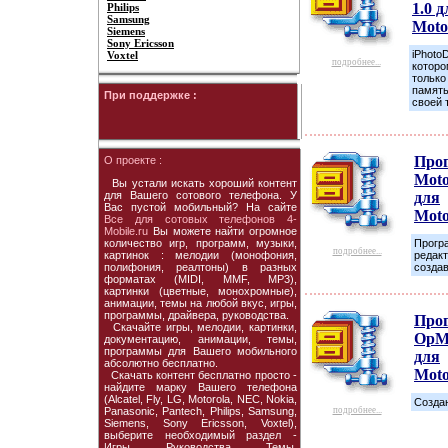
1.0 д
Philips
Samsung
Moto
Siemens
Sony Ericsson
iPhotoD
Voxtel
подробнее...
которо
только
память
При поддержке :
своей 
Про
О проекте :
Moto
Вы устали искать хороший контент
для Вашего сотового телефона. У
для
Вас пустой мобильный? На сайте
Moto
Все для сотовых телефонов 4-
Mobile.ru
Вы можете найти огромное
количество игр, программ, музыки,
Прогр
подробнее...
картинок : мелодии (монофония,
редак
полифония, реалтоны) в разных
создав
форматах (MIDI, MMF, MP3),
картинки (цветные, монохромные),
анимации, темы на любой вкус, игры,
программы, драйвера, руководства.
Про
Скачайте игры, мелодии, картинки,
OpM
документацию, анимации, темы,
программы для Вашего мобильного
для
абсолютно бесплатно.
Moto
Скачать контент бесплатно просто -
найдите марку Вашего телефона
(Alcatel, Fly, LG, Motorola, NEC, Nokia,
Создан
Panasonic, Pantech, Philips, Samsung,
подробнее...
Siemens, Sony Ericsson, Voxtel),
выберите необходимый раздел -
Игры, Руководства, Темы,