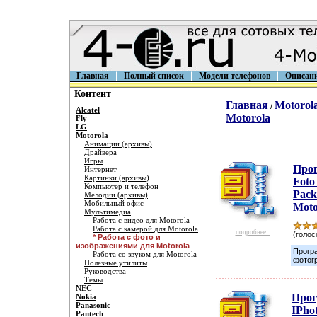
Главная
Полный список
Модели телефонов
Описан
Контент
Главная
Motorol
/
Alcatel
Motorola
Fly
LG
Motorola
Анимации (архивы)
Драйвера
Игры
Про
Интернет
Картинки (архивы)
Foto
Компьютер и телефон
Pack
Мелодии (архивы)
Мобильный офис
Moto
Мультимедиа
Работа с видео для Motorola
Работа с камерой для Motorola
подробнее...
(голос
* Работа с фото и
изображениями для Motorola
Прогр
Работа со звуком для Motorola
фотог
Полезные утилиты
Руководства
Темы
NEC
Про
Nokia
Panasonic
IPho
Pantech