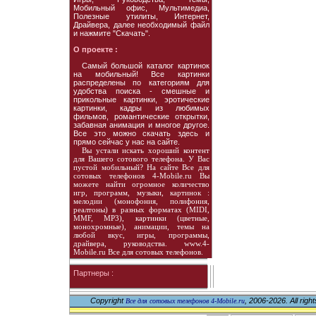
Мобильный офис, Мультимедиа,
Полезные утилиты, Интернет,
Драйвера, далее необходимый файл
и нажмите "Скачать".
О проекте :
Cамый большой каталог картинок
на мобильный! Все картинки
распределены по категориям для
удобства поиска - смешные и
прикольные картинки, эротические
картинки, кадры из любимых
фильмов, романтические открытки,
забавная анимация и многое другое.
Все это можно скачать здесь и
прямо сейчас у нас на сайте.
Вы устали искать хороший контент
для Вашего сотового телефона. У Вас
пустой мобильный? На сайте Все для
сотовых телефонов 4-Mobile.ru Вы
можете найти огромное количество
игр, программ, музыки, картинок :
мелодии (монофония, полифония,
реалтоны) в разных форматах (MIDI,
MMF, MP3), картинки (цветные,
монохромные), анимации, темы на
любой вкус, игры, программы,
драйвера, руководства. www.4-
Mobile.ru Все для сотовых телефонов.
Партнеры :
Copyright
, 2006-2026. All righ
Все для сотовых телефонов 4-Mobile.ru