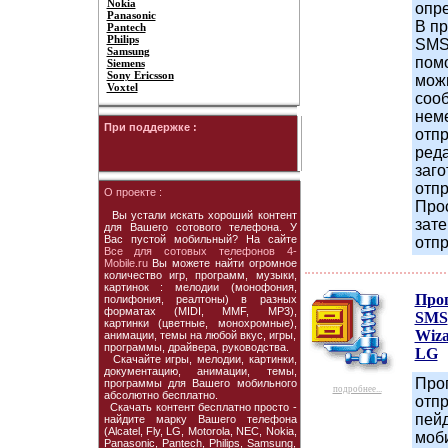
Nokia
опр
Panasonic
В п
Pantech
Philips
SMS-
Samsung
пом
Siemens
Sony Ericsson
мож
Voxtel
соо
нем
При поддержке :
отпр
ред
заго
отпр
О проекте :
Про
Вы устали искать хороший контент
зате
для Вашего сотового телефона. У
Вас пустой мобильный? На сайте
отпр
Все для сотовых телефонов 4-
Mobile.ru
Вы можете найти огромное
количество игр, программ, музыки,
картинок : мелодии (монофония,
Про
полифония, реалтоны) в разных
форматах (MIDI, MMF, MP3),
SMS
картинки (цветные, монохромные),
Wiza
анимации, темы на любой вкус, игры,
программы, драйвера, руководства.
LG
Скачайте игры, мелодии, картинки,
документацию, анимации, темы,
Про
программы для Вашего мобильного
подробнее...
абсолютно бесплатно.
отп
Скачать контент бесплатно просто -
пей
найдите марку Вашего телефона
(Alcatel, Fly, LG, Motorola, NEC, Nokia,
моб
Panasonic, Pantech, Philips, Samsung,