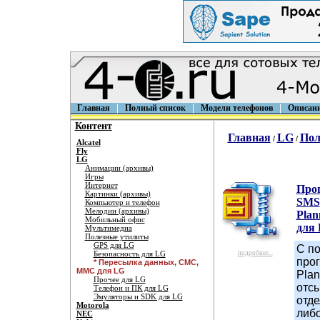
Главная
Полный список
Модели телефонов
Описан
Контент
Главная
LG
Пол
/
/
Alcatel
Fly
LG
Анимации (архивы)
Игры
Интернет
Про
Картинки (архивы)
SMS
Компьютер и телефон
Мелодии (архивы)
Plan
Мобильный офис
для
Мультимедиа
Полезные утилиты
GPS для LG
С п
Безопасность для LG
подробнее...
про
* Пересылка данных, СМС,
ММС для LG
Pla
Прочее для LG
отсы
Телефон и ПК для LG
Эмуляторы и SDK для LG
отд
Motorola
либо
NEC