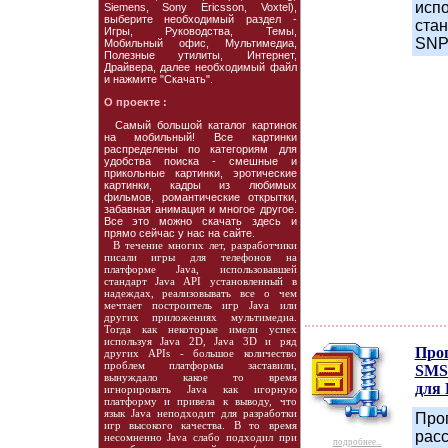
исп
Siemens, Sony Ericsson, Voxtel),
выберите необходимый раздел -
ста
Игры, Руководства, Темы,
SNP
Мобильный офис, Мультимедиа,
Полезные утилиты, Интернет,
Драйвера, далее необходимый файл
и нажмите "Скачать".
О проекте :
Cамый большой каталог картинок
на мобильный! Все картинки
распределены по категориям для
удобства поиска - смешные и
прикольные картинки, эротические
картинки, кадры из любимых
фильмов, романтические открытки,
забавная анимация и многое другое.
Все это можно скачать здесь и
прямо сейчас у нас на сайте.
В течение многих лет, разработчики
писали игры для телефонов на
платформе Java, использовавшей
стандарт Java API установленный в
надеждах, реализовывать все о чем
мечтает построитель игр Java или
других приложениях мультимедиа.
Тогда как некоторые имели успех
используя Java 2D, Java 3D и ряд
Про
других APIs - большое количество
проблем платформы заставили,
SMS-
вынуждало какое то время
для
игнорировать Java как игорную
платформу и привела к выводу, что
язык Java неподходит для разработки
Про
игр высокого качества. В то время
рас
несомненно Java слабо подходил при
подробнее...