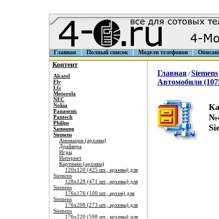
Главная
Полный список
Модели телефонов
Описан
Контент
Главная
Siemens
/
Alcatel
Автомобили (1075
Fly
LG
Motorola
NEC
Nokia
Ка
Panasonic
№4
Pantech
Philips
Si
Samsung
Siemens
Анимации (архивы)
Драйвера
Игры
Интернет
Картинки (архивы)
120х120 (425 шт., архивы) для
Siemens
128х128 (471 шт., архивы) для
Siemens
176х176 (100 шт., архив) для
Siemens
176х208 (273 шт., архивы) для
Siemens
176х220 (598 шт., архивы) для