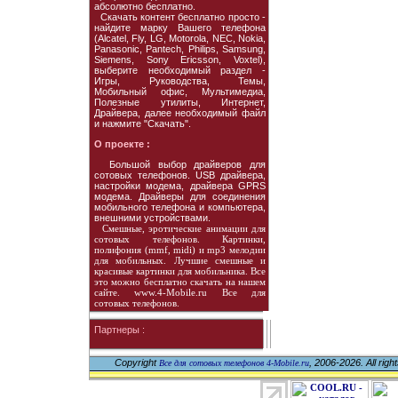
абсолютно бесплатно.
Скачать контент бесплатно просто -
найдите марку Вашего телефона
(Alcatel, Fly, LG, Motorola, NEC, Nokia,
Panasonic, Pantech, Philips, Samsung,
Siemens, Sony Ericsson, Voxtel),
выберите необходимый раздел -
Игры, Руководства, Темы,
Мобильный офис, Мультимедиа,
Полезные утилиты, Интернет,
Драйвера, далее необходимый файл
и нажмите "Скачать".
О проекте :
Большой выбор драйверов для
сотовых телефонов. USB драйвера,
настройки модема, драйвера GPRS
модема. Драйверы для соединения
мобильного телефона и компьютера,
внешними устройствами.
Смешные, эротические анимации для
сотовых телефонов. Картинки,
полифония (mmf, midi) и mp3 мелодии
для мобильных. Лучшие смешные и
красивые картинки для мобильника. Все
это можно бесплатно скачать на нашем
сайте. www.4-Mobile.ru Все для
сотовых телефонов.
Партнеры :
Copyright
, 2006-2026. All righ
Все для сотовых телефонов 4-Mobile.ru