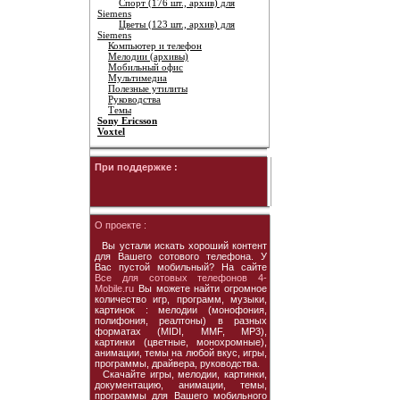
Спорт (176 шт., архив) для
Siemens
Цветы (123 шт., архив) для
Siemens
Компьютер и телефон
Мелодии (архивы)
Мобильный офис
Мультимедиа
Полезные утилиты
Руководства
Темы
Sony Ericsson
Voxtel
При поддержке :
О проекте :
Вы устали искать хороший контент
для Вашего сотового телефона. У
Вас пустой мобильный? На сайте
Все для сотовых телефонов 4-
Mobile.ru
Вы можете найти огромное
количество игр, программ, музыки,
картинок : мелодии (монофония,
полифония, реалтоны) в разных
форматах (MIDI, MMF, MP3),
картинки (цветные, монохромные),
анимации, темы на любой вкус, игры,
программы, драйвера, руководства.
Скачайте игры, мелодии, картинки,
документацию, анимации, темы,
программы для Вашего мобильного