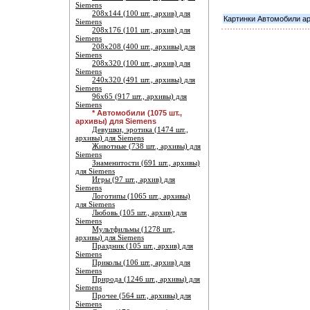
Siemens
208х144 (100 шт., архив) для
Картинки Автомобили ар
Siemens
208х176 (101 шт., архив) для
Siemens
208х208 (400 шт., архивы) для
Siemens
208х320 (100 шт., архив) для
Siemens
240х320 (491 шт., архивы) для
Siemens
96х65 (917 шт., архивы) для
Siemens
* Автомобили (1075 шт.,
архивы) для Siemens
Девушки, эротика (1474 шт.,
архивы) для Siemens
Животные (738 шт., архивы) для
Siemens
Знаменитости (691 шт., архивы)
для Siemens
Игры (97 шт., архив) для
Siemens
Логотипы (1065 шт., архивы)
для Siemens
Любовь (105 шт., архив) для
Siemens
Мультфильмы (1278 шт.,
архивы) для Siemens
Праздник (105 шт., архив) для
Siemens
Приколы (106 шт., архив) для
Siemens
Природа (1246 шт., архивы) для
Siemens
Прочее (564 шт., архивы) для
Siemens