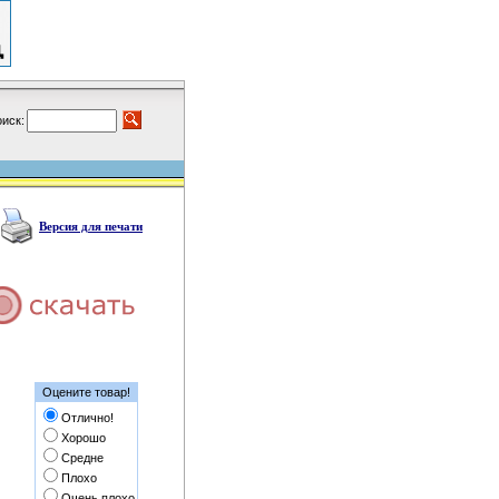
иск:
Версия для печати
Оцените товар!
Отлично!
Хорошо
Средне
Плохо
Очень плохо