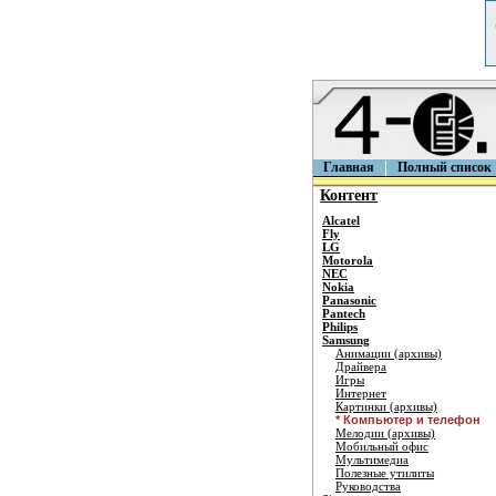
Главная
Полный список
Контент
Alcatel
Fly
LG
Motorola
NEC
Nokia
Panasonic
Pantech
Philips
Samsung
Анимации (архивы)
Драйвера
Игры
Интернет
Картинки (архивы)
* Компьютер и телефон
Мелодии (архивы)
Мобильный офис
Мультимедиа
Полезные утилиты
Руководства