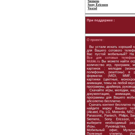
Siemens
Sony Ericsson
Voxtel
При поддержке :
О проекте :
Вы устали искать хороший к
для Вашего сотового телеф
Вас пустой мобильный? На
Все для сотовых телефон
Mobile.ru
Вы можете найти ог
количество игр, программ, м
картинок : мелодии (моно
полифония, реалтоны) в р
форматах (MIDI, MMF, 
картинки (цветные, монохро
анимации, темы на любой вкус,
программы, драйвера, руковод
Скачайте игры, мелодии, кар
документацию, анимации, 
программы для Вашего моби
абсолютно бесплатно.
Скачать контент бесплатно пр
найдите марку Вашего тел
(Alcatel, Fly, LG, Motorola, NEC,
Panasonic, Pantech, Philips, S
Siemens, Sony Ericsson, Vo
выберите необходимый раз
Игры, Руководства, 
Мобильный офис, Мультим
Полезные утилиты, Инте