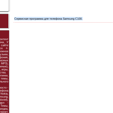
Сервисная программа для телефона Samsung C100.
онтент
она. У
 сайте
ов 4-
ромное
узыки,
фония,
азных
MP3),
мные),
 игры,
ства.
тинки,
темы,
льного
осто -
ефона
 Nokia,
amsung,
xtel),
дел -
Темы,
едиа,
рнет,