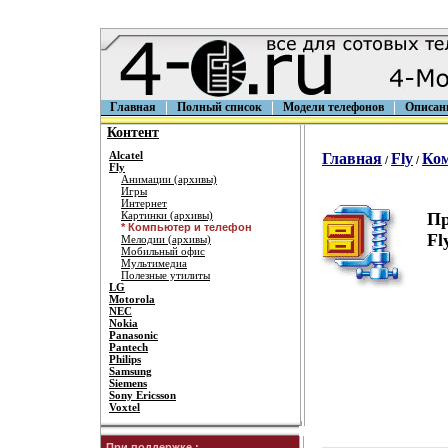
Главная
Полный список
Модели телефонов
Описан
Контент
Alcatel
Главная
Fly
Ком
/
/
Fly
Анимации (архивы)
Игры
Интернет
Картинки (архивы)
Пр
* Компьютер и телефон
Fl
Мелодии (архивы)
Мобильный офис
Мультимедиа
Полезные утилиты
LG
Motorola
NEC
Nokia
Panasonic
Pantech
Philips
Samsung
Siemens
Sony Ericsson
Voxtel
При поддержке :