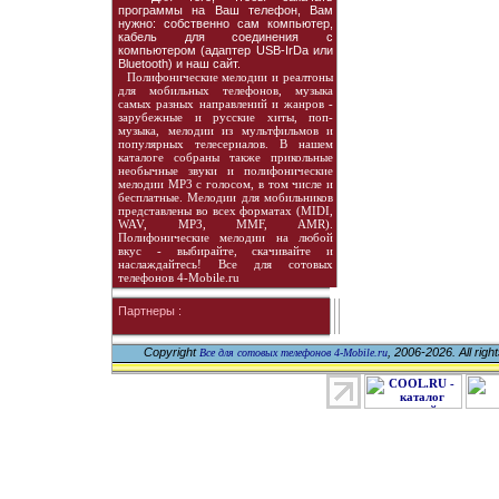
программы на Ваш телефон, Вам
нужно: собственно сам компьютер,
кабель для соединения с
компьютером (адаптер USB-IrDa или
Bluetooth) и наш сайт.
Полифонические мелодии и реалтоны
для мобильных телефонов, музыка
самых разных направлений и жанров -
зарубежные и русские хиты, поп-
музыка, мелодии из мультфильмов и
популярных телесериалов. В нашем
каталоге собраны также прикольные
необычные звуки и полифонические
мелодии MP3 с голосом, в том числе и
бесплатные. Мелодии для мобильников
представлены во всех форматах (MIDI,
WAV, MP3, MMF, AMR).
Полифонические мелодии на любой
вкус - выбирайте, скачивайте и
наслаждайтесь! Все для сотовых
телефонов 4-Mobile.ru
Партнеры :
Copyright
, 2006-2026. All righ
Все для сотовых телефонов 4-Mobile.ru