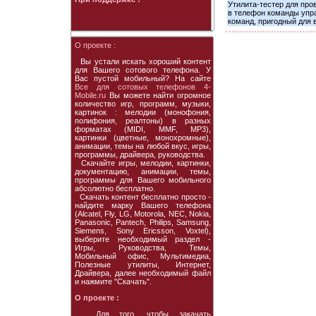
Утилита-тестер для про
в телефон команды упра
команд, пригодный для 
О проекте :
Вы устали искать хороший контент
для Вашего сотового телефона. У
Вас пустой мобильный? На сайте
Все для сотовых телефонов 4-
Mobile.ru
Вы можете найти огромное
количество игр, программ, музыки,
картинок : мелодии (монофония,
полифония, реалтоны) в разных
форматах (MIDI, MMF, MP3),
картинки (цветные, монохромные),
анимации, темы на любой вкус, игры,
программы, драйвера, руководства.
Скачайте игры, мелодии, картинки,
документацию, анимации, темы,
программы для Вашего мобильного
абсолютно бесплатно.
Скачать контент бесплатно просто -
найдите марку Вашего телефона
(Alcatel, Fly, LG, Motorola, NEC, Nokia,
Panasonic, Pantech, Philips, Samsung,
Siemens, Sony Ericsson, Voxtel),
выберите необходимый раздел -
Игры, Руководства, Темы,
Мобильный офис, Мультимедиа,
Полезные утилиты, Интернет,
Драйвера, далее необходимый файл
и нажмите "Скачать".
О проекте :
Для того, чтобы закачать