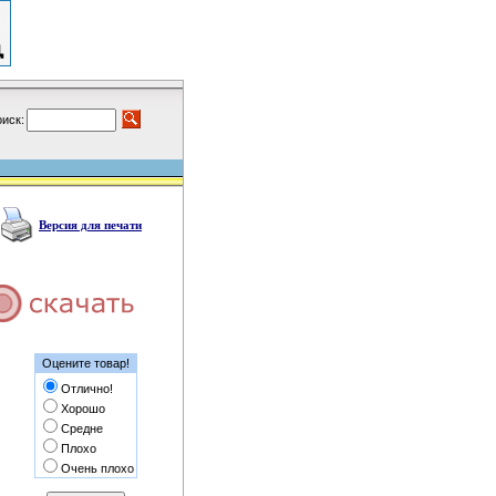
иск:
Версия для печати
Оцените товар!
Отлично!
Хорошо
Средне
Плохо
Очень плохо