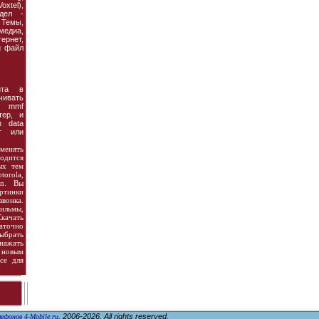
xtel),
дел -
Темы,
едиа,
рнет,
й файл
та в
чивать
, mmf
тер, и
з data
т или
менять
одится
ых тем
orola,
on. Вы
ртинки
звонка.
ильмы,
ачать
аточно
ыбрать
нажать
 новым
се для
, 2006-2026. All rights reserved.
ефонов 4-Mobile.ru