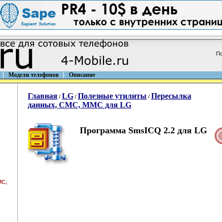
По
Модели телефонов
Описание
Главная
LG
Полезные утилиты
Пересылка
/
/
/
данных, СМС, ММС для LG
Программа SmsICQ 2.2 для LG
МС,