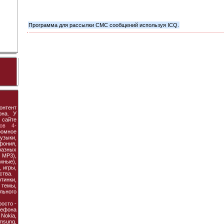
Программа для рассылки СМС сообщений используя ICQ.
онтент
она. У
 сайте
ов 4-
ромное
узыки,
фония,
азных
MP3),
мные),
 игры,
ства.
тинки,
темы,
льного
осто -
ефона
 Nokia,
amsung,