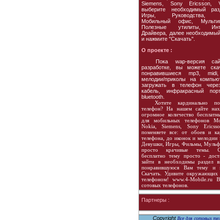
Siemens, Sony Ericsson, Vo
выберите необходимый раз
Игры, Руководства, 
Мобильный офис, Мультим
Полезные утилиты, Инте
Драйвера, далее необходимы
и нажмите "Скачать".
О проекте :
Пока wap-версия сай
разработке, вы можете ска
понравившиеся mp3, midi
мелодии/приколы на компью
загружать в телефон чере
кабель, инфракрасный пор
bluetooth.
Хотите кардинально по
телефон? На нашем сайте нах
огромное количество бесплатн
для мобильных телефонов Mot
Nokia, Siemens, Sony Ericss
поменяете все: от обоев и ка
телефона, до иконок и мелодии 
Девушки, Игры, Фильмы, Мульф
просто крачивые темы. Ск
бесплатно тему просто - дост
зайти в необходимы раздел в
понравившуюся Вам тему и 
Скачать. Удивите окружающих
телефоном! www.4-Mobile.ru В
сотовых телефонов.
Партнеры :
Copyright
Все для сотовых тел