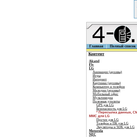
Главная
Полный список
Контент
Alcatel
Fly
LG
Анимации (архивы)
Игры
Интернет
Картинки (архивы)
Компьютер и телефон
Мелодии (архивы)
Мобильный офис
Мультимедиа
Полезные утилиты
GPS для LG
Безопасность для LG
* Пересылка данных, С
ММС для LG
Прочее для LG
Телефон и ПК для LG
Эмуляторы и SDK для LG
Motorola
NEC