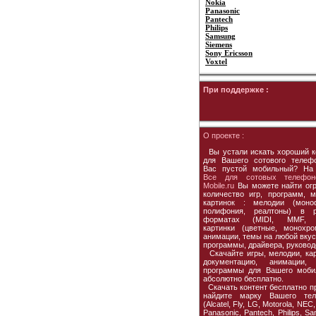
Nokia
Panasonic
Pantech
Philips
Samsung
Siemens
Sony Ericsson
Voxtel
При поддержке :
О проекте :
Вы устали искать хороший к
для Вашего сотового телеф
Вас пустой мобильный? На
Все для сотовых телефон
Mobile.ru
Вы можете найти ог
количество игр, программ, м
картинок : мелодии (моно
полифония, реалтоны) в р
форматах (MIDI, MMF, 
картинки (цветные, монохро
анимации, темы на любой вкус,
программы, драйвера, руковод
Скачайте игры, мелодии, кар
документацию, анимации, 
программы для Вашего моби
абсолютно бесплатно.
Скачать контент бесплатно пр
найдите марку Вашего тел
(Alcatel, Fly, LG, Motorola, NEC,
Panasonic, Pantech, Philips, S