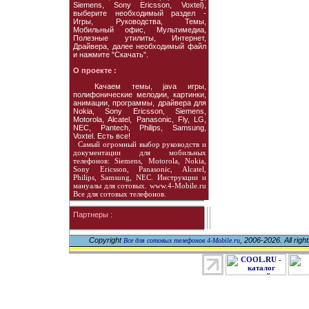
Siemens, Sony Ericsson, Voxtel),
выберите необходимый раздел -
Игры, Руководства, Темы,
Мобильный офис, Мультимедиа,
Полезные утилиты, Интернет,
Драйвера, далее необходимый файл
и нажмите "Скачать".
О проекте :
Качаем темы, java игры,
полифонические мелодии, картинки,
анимации, программы, драйвера для
Nokia, Sony Ericsson, Siemens,
Motorola, Alcatel, Panasonic, Fly, LG,
NEC, Pantech, Philips, Samsung,
Voxtel. Есть все!
Самый огромный выбор руководств и
документации для мобильных
телефонов: Siemens, Motorola, Nokia,
Sony Ericsson, Panasonic, Alcatel,
Philips, Samsung, NEC. Инструкции и
мануалы для сотовых. www.4-Mobile.ru
Все для сотовых телефонов.
Партнеры :
Copyright
, 2006-2026. All righ
Все для сотовых телефонов 4-Mobile.ru