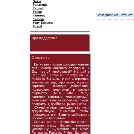
Nokia
Panasonic
Pantech
Philips
SmsSpamKiller - станет
Samsung
Siemens
Sony Ericsson
Voxtel
При поддержке :
О проекте :
Вы устали искать хороший контент
для Вашего сотового телефона. У
Вас пустой мобильный? На сайте
Все для сотовых телефонов 4-
Mobile.ru
Вы можете найти огромное
количество игр, программ, музыки,
картинок : мелодии (монофония,
полифония, реалтоны) в разных
форматах (MIDI, MMF, MP3),
картинки (цветные, монохромные),
анимации, темы на любой вкус, игры,
программы, драйвера, руководства.
Скачайте игры, мелодии, картинки,
документацию, анимации, темы,
программы для Вашего мобильного
абсолютно бесплатно.
Скачать контент бесплатно просто -
найдите марку Вашего телефона
(Alcatel, Fly, LG, Motorola, NEC, Nokia,
Panasonic, Pantech, Philips, Samsung,