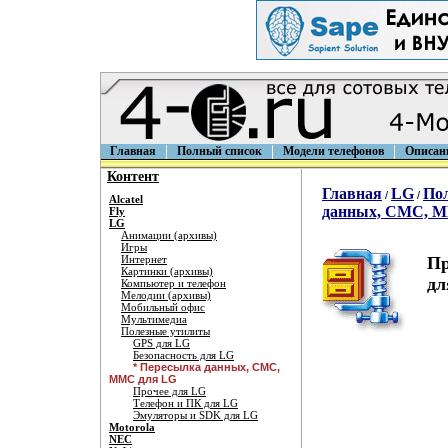
Главная
Полный список
Модели телефонов
Описан
Контент
Главная
LG
По
/
/
Alcatel
данных, СМС, 
Fly
LG
Анимации (архивы)
Игры
Интернет
Пр
Картинки (архивы)
дл
Компьютер и телефон
Мелодии (архивы)
Мобильный офис
Мультимедиа
Полезные утилиты
GPS для LG
Безопасность для LG
* Пересылка данных, СМС,
ММС для LG
Прочее для LG
Телефон и ПК для LG
Эмуляторы и SDK для LG
Motorola
NEC