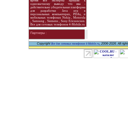
время все эксперты пришли к
однозначному выводу что ява -
действительно убедительная платформа
для разработки Java игр в
персональных компьютерах, PDAs, и
мобильных телефонах Nokia , Motorola
, Samsung , Siemens , Sony Ericsoncson.
Все для сотовых телефонов 4-Mobile.ru
Партнеры :
Copyright
, 2006-2026. All righ
Все для сотовых телефонов 4-Mobile.ru