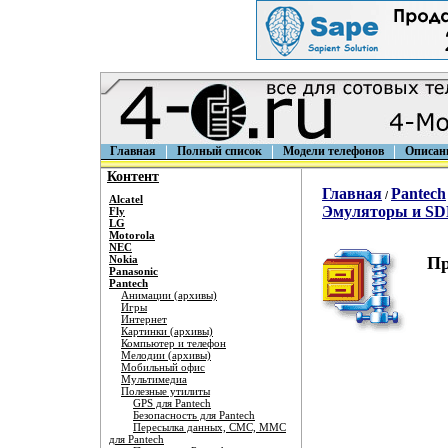
Главная
Полный список
Модели телефонов
Описан
Контент
Главная
Pantech
/
Alcatel
Эмуляторы и SDK
Fly
LG
Motorola
NEC
Nokia
Пр
Panasonic
Pantech
Анимации (архивы)
Игры
Интернет
Картинки (архивы)
Компьютер и телефон
Мелодии (архивы)
Мобильный офис
Мультимедиа
Полезные утилиты
GPS для Pantech
Безопасность для Pantech
Пересылка данных, СМС, ММС
для Pantech