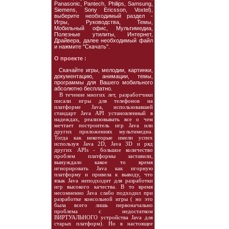
Panasonic, Pantech, Philips, Samsung,
Siemens, Sony Ericsson, Voxtel),
выберите необходимый раздел -
Игры, Руководства, Темы,
Мобильный офис, Мультимедиа,
Полезные утилиты, Интернет,
Драйвера, далее необходимый файл
и нажмите "Скачать".
О проекте :
Скачайте игры, мелодии, картинки,
документацию, анимации, темы,
программы для Вашего мобильного
абсолютно бесплатно.
В течение многих лет, разработчики
писали игры для телефонов на
платформе Java, использовавшей
стандарт Java API установленный в
надеждах, реализовывать все о чем
мечтает построитель игр Java или
других приложениях мультимедиа.
Тогда как некоторые имели успех
используя Java 2D, Java 3D и ряд
других APIs - большое количество
проблем платформы заставили,
вынуждало какое то время
игнорировать Java как игорную
платформу и привела к выводу, что
язык Java неподходит для разработки
игр высокого качества. В то время
несомненно Java слабо подходил при
разработке консольной игры ( но это
была всего лишь первоначально
проблема с недостатком
ВИРТУАЛЬНОГО устройства Java для
старых платформ). Но в настоящее