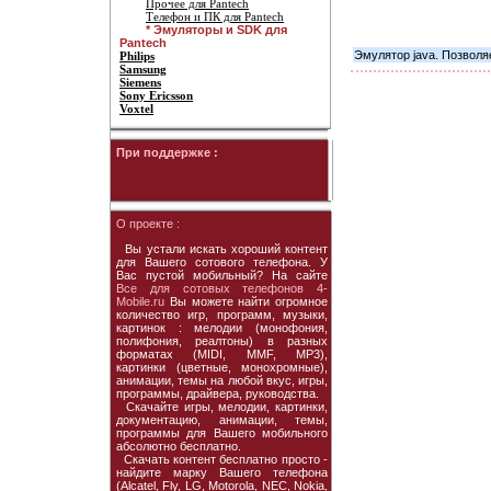
Прочее для Pantech
Телефон и ПК для Pantech
* Эмуляторы и SDK для
Pantech
Эмулятор java. Позволя
Philips
Samsung
Siemens
Sony Ericsson
Voxtel
При поддержке :
О проекте :
Вы устали искать хороший контент
для Вашего сотового телефона. У
Вас пустой мобильный? На сайте
Все для сотовых телефонов 4-
Mobile.ru
Вы можете найти огромное
количество игр, программ, музыки,
картинок : мелодии (монофония,
полифония, реалтоны) в разных
форматах (MIDI, MMF, MP3),
картинки (цветные, монохромные),
анимации, темы на любой вкус, игры,
программы, драйвера, руководства.
Скачайте игры, мелодии, картинки,
документацию, анимации, темы,
программы для Вашего мобильного
абсолютно бесплатно.
Скачать контент бесплатно просто -
найдите марку Вашего телефона
(Alcatel, Fly, LG, Motorola, NEC, Nokia,