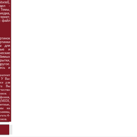
xtel),
дел -
Темы,
едиа,
рнет,
й файл
ртинок
тинки
ям для
ные и
ческие
бимых
рытки,
ругое.
есь и
онтент
 У Вас
се для
.ru Вы
чество
инок :
фония,
(MIDI,
тные,
емы на
аммы,
ww.4-
онов.