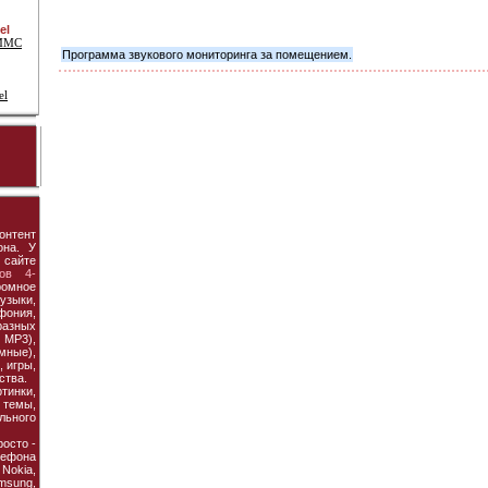
el
 ММС
Программа звукового мониторинга за помещением.
el
онтент
она. У
 сайте
ов 4-
ромное
узыки,
фония,
азных
MP3),
мные),
 игры,
ства.
тинки,
темы,
льного
осто -
ефона
 Nokia,
amsung,