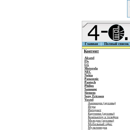
Главная
Полный список
Контент
Alcatel
Fly
LG
Motorola
NEC
Nokia
Panasonic
Pantech
Philips
Samsung
Siemens
Sony Ericsson
Voxtel
Анимации (архивы)
Игры
Интернет
Картинки (архивы)
Компьютер и телефон
Мелодии (архивы)
Мобильный офис
Мультимедиа