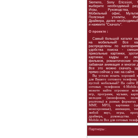
Siemens, Sony Ericsson, Vo
выберите необходимый раз
Игры, Руководства, 
Мобильный офис, Мультим
Полезные утилиты, Инте
Драйвера, далее необходимы
и нажмите "Скачать".
О проекте :
Cамый большой каталог ка
на мобильный! Все кар
распределены по категори
удобства поиска - смеш
прикольные картинки, эроти
картинки, кадры из лю
фильмов, романтические отк
забавная анимация и многое д
Все это можно скачать зд
прямо сейчас у нас на сайте.
Вы устали искать хороший к
для Вашего сотового телефона.
пустой мобильный? На сайте В
сотовых телефонов 4-Mobile
можете найти огромное коли
игр, программ, музыки, карт
мелодии (монофония, поли
реалтоны) в разных форматах 
MMF, MP3), картинки (цве
монохромные), анимации, т
любой вкус, игры, прогр
драйвера, руководства. w
Mobile.ru Все для сотовых телеф
Партнеры :