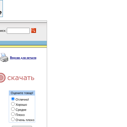
иск:
Версия для печати
Оцените товар!
Отлично!
Хорошо
Средне
Плохо
Очень плохо