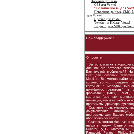
Полезные утилиты
GPS для Voxtel
* Безопасность для Voxt
Пересылка данных, СМС,
для Voxtel
Прочее для Voxtel
Телефон и ПК для Voxtel
Эмуляторы и SDK для Voxt
При поддержке :
О проекте :
Вы устали искать хороший к
для Вашего сотового телеф
Вас пустой мобильный? На
Все для сотовых телефон
Mobile.ru
Вы можете найти ог
количество игр, программ, м
картинок : мелодии (моно
полифония, реалтоны) в р
форматах (MIDI, MMF, 
картинки (цветные, монохро
анимации, темы на любой вкус,
программы, драйвера, руковод
Скачайте игры, мелодии, кар
документацию, анимации, 
программы для Вашего моби
абсолютно бесплатно.
Скачать контент бесплатно пр
найдите марку Вашего тел
(Alcatel, Fly, LG, Motorola, NEC,
Panasonic, Pantech, Philips, S