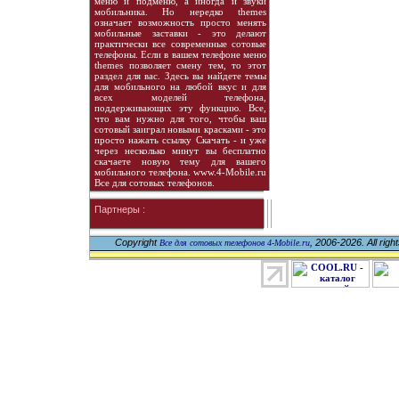
меню и подменю, а иногда и звуки
мобильника. Но нередко themes
означает возможность просто менять
мобильные заставки - это делают
практически все современные сотовые
телефоны. Если в вашем телефоне меню
themes позволяет смену тем, то этот
раздел для вас. Здесь вы найдете темы
для мобильного на любой вкус и для
всех моделей телефона,
поддерживающих эту функцию. Все,
что вам нужно для того, чтобы ваш
сотовый заиграл новыми красками - это
просто нажать ссылку Скачать - и уже
через несколько минут вы бесплатно
скачаете новую тему для вашего
мобильного телефона. www.4-Mobile.ru
Все для сотовых телефонов.
Партнеры :
Copyright
, 2006-2026. All righ
Все для сотовых телефонов 4-Mobile.ru