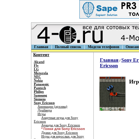
Главная
Полный список
Модели телефонов
Описан
Контент
Главная
Sony Er
/
Alcatel
Ericsson
Fly
LG
Motorola
NEC
Nokia
Игр
Panasonic
Pantech
Philips
Samsung
Siemens
Sony Ericsson
Анимации (архивы)
Драйвера
Игры
Азартные игры для Sony
Ericsson
Аркады для Sony Ericsson
* Гонки для Sony Ericsson
Драки для Sony Ericsson
Игры для взрослых для Sony