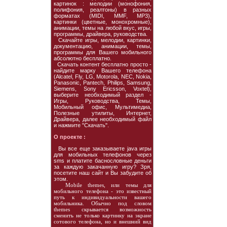
картинок : мелодии (монофония,
полифония, реалтоны) в разных
форматах (MIDI, MMF, MP3),
картинки (цветные, монохромные),
анимации, темы на любой вкус, игры,
программы, драйвера, руководства.
Скачайте игры, мелодии, картинки,
документацию, анимации, темы,
программы для Вашего мобильного
абсолютно бесплатно.
Скачать контент бесплатно просто -
найдите марку Вашего телефона
(Alcatel, Fly, LG, Motorola, NEC, Nokia,
Panasonic, Pantech, Philips, Samsung,
Siemens, Sony Ericsson, Voxtel),
выберите необходимый раздел -
Игры, Руководства, Темы,
Мобильный офис, Мультимедиа,
Полезные утилиты, Интернет,
Драйвера, далее необходимый файл
и нажмите "Скачать".
О проекте :
Вы все еще заказываете java игры
для мобильных телефонов через
sms и платите баснословные деньги
за каждую закачанную игру? Зря,
посетите наш сайт и Вы забудите об
этом.
Mobile themes, или темы для
мобильного телефона - это известный
путь к индивидуальности вашего
мобильника. Обычно под словом
themes скрывается возможность
сменить не только картинку на экране
сотового телефона, но и внешний вид