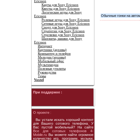
Ericsson
Карты для Sony Ericsson
Квесты для Sony Ericsson
Логические игры для Sony
Обычные гонки на автом
Ericsson
Ролевые игры для Sony Ericsson
Сетевые игры для Sony Ericsson
Спорт для Sony Ericsson
Стратегии для Sony Ericsson
Стрелялки для Sony Ericsson
Шахматы, шашки для Sony
Ericsson
Интернет
Картинки (архивы)
Компьютер и телефон
Мелодии (архивы)
Мобильный офис
Мультимедиа
Полезные утилиты
Руководства
Темы
Voxtel
При поддержке :
О проекте :
Вы устали искать хороший контент
для Вашего сотового телефона. У
Вас пустой мобильный? На сайте
Все для сотовых телефонов 4-
Mobile.ru
Вы можете найти огромное
количество игр, программ, музыки,