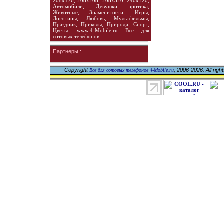
208х176, 208х208, 208х320, 240х320,
Автомобили, Девушки эротика,
Животные, Знаменитости, Игры,
Логотипы, Любовь, Мультфильмы,
Праздник, Приколы, Природа, Спорт,
Цветы. www.4-Mobile.ru Все для
сотовых телефонов.
Партнеры :
Copyright
, 2006-2026. All righ
Все для сотовых телефонов 4-Mobile.ru