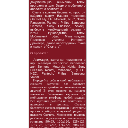
документацию, анимации, темы,
программы для Вашего мобильного
абсолютно бесплатно.
Скачать контент бесплатно просто -
найдите марку Вашего телефона
(Alcatel, Fly, LG, Motorola, NEC, Nokia,
Panasonic, Pantech, Philips, Samsung,
Siemens, Sony Ericsson, Voxtel),
выберите необходимый раздел -
Игры, Руководства, Темы,
Мобильный офис, Мультимедиа,
Полезные утилиты, Интернет,
Драйвера, далее необходимый файл
и нажмите "Скачать".
О проекте :
Анимации, картинки, полифония и
mp3 мелодии абсолютно бесплатно
для Siemens, Motorola, Nokia, Sony
Ericsson, Alcatel, Panasonic, Fly, LG,
NEC, Pantech, Philips, Samsung,
Voxtel.
Порадуйте себя и свой мобильник -
скачайте картинки для сотового
телефона и сделайте его непохожим на
другие! В этом разделе вы найдете
множество бесплатных картинок для
мобильного телефона любой модели.
Все картинки разбиты по тематикам и
находятся в архивах. Скачать
бесплатно скачать картинки и логотипы
просто - зайдите в нужный раздел и
нажмите Скачать. Множество тематик,
разбитых по разделам и тематическим
группам: 96х65, 120х120, 128х128,
176х176, 176х208, 176х220, 208х144,