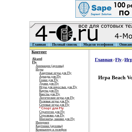
Главная
Полный список
Модели телефонов
Описан
Контент
Alcatel
Главная
Fly
Иг
/
/
Fly
Анимации (архивы)
Игры
Азартные игры для Fly
Аркады для Fly
Игра Beach Vo
Гонки для Fly
Драки для Fly
Игры для взрослых для Fly
Карты для Fly
Квесты для Fly
Логические игры для Fly
Ролевые игры для Fly
Сетевые игры для Fly
* Спорт для Fly
Стратегии для Fly
Стрелялки для Fly
Шахматы, шашки для Fly
Интернет
Картинки (архивы)
Компьютер и телефон