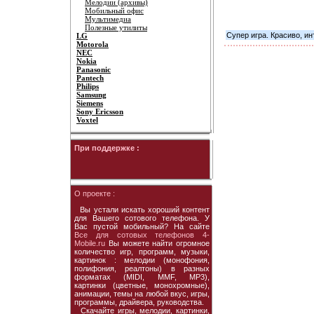
Мелодии (архивы)
Мобильный офис
Мультимедиа
Полезные утилиты
Супер игра. Красиво, и
LG
Motorola
NEC
Nokia
Panasonic
Pantech
Philips
Samsung
Siemens
Sony Ericsson
Voxtel
При поддержке :
О проекте :
Вы устали искать хороший контент
для Вашего сотового телефона. У
Вас пустой мобильный? На сайте
Все для сотовых телефонов 4-
Mobile.ru
Вы можете найти огромное
количество игр, программ, музыки,
картинок : мелодии (монофония,
полифония, реалтоны) в разных
форматах (MIDI, MMF, MP3),
картинки (цветные, монохромные),
анимации, темы на любой вкус, игры,
программы, драйвера, руководства.
Скачайте игры, мелодии, картинки,