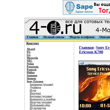
Главная
Полный список
Модели телефонов
Описан
Контент
Главная
Sony Er
/
Alcatel
Ericsson K700
Fly
LG
Motorola
NEC
Nokia
Panasonic
Pantech
Philips
Samsung
Siemens
Sony Ericsson
Анимации (архивы)
Драйвера
Игры
Интернет
Картинки (архивы)
Компьютер и телефон
Мелодии (архивы)
Мобильный офис
Мультимедиа