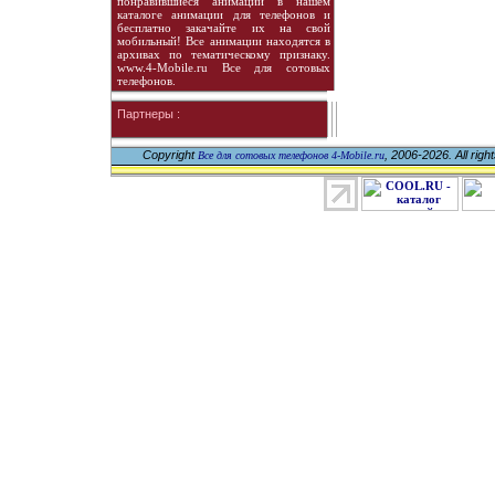
понравившиеся анимации в нашем
каталоге анимации для телефонов и
бесплатно закачайте их на свой
мобильный! Все анимации находятся в
архивах по тематическому признаку.
www.4-Mobile.ru Все для сотовых
телефонов.
Партнеры :
Copyright
, 2006-2026. All righ
Все для сотовых телефонов 4-Mobile.ru