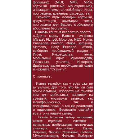
форматах (MIDI, MMF, MP3),
картинки (цветные, монохромные),
анимации, темы на любой вкус, игры,
программы, драйвера, руководства.
Скачайте игры, мелодии, картинки,
документацию, анимации, темы,
программы для Вашего мобильного
абсолютно бесплатно.
Скачать контент бесплатно просто -
найдите марку Вашего телефона
(Alcatel, Fly, LG, Motorola, NEC, Nokia,
Panasonic, Pantech, Philips, Samsung,
Siemens, Sony Ericsson, Voxtel),
выберите необходимый раздел -
Игры, Руководства, Темы,
Мобильный офис, Мультимедиа,
Полезные утилиты, Интернет,
Драйвера, далее необходимый файл
и нажмите "Скачать".
О проекте :
Иметь телефон как у всех уже не
актуально. Для того, что бы он был
оригинальным, изобретенно тысячи
тем для мобильных, картинок на
сотовый, миллионы звонков, как
монофонических, так и
полифонических, а так же реалтонов
и видеотонов. Бесплатно скачайте
все это на нашем сайте.
Самый большой выбор анимаций,
живых картинок - смешные ,
прикольные изображения, эротическая
анимация. Автомобили, Глюки,
Девушки, Деньги, Животные, Любовь,
Мультипликация, Фильмы. Выберите