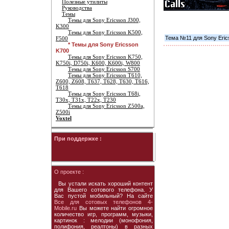
Полезные утилиты
Руководства
Темы
Темы для Sony Ericsson J300,
K300
Темы для Sony Ericsson K500,
Тема №11 для Sony Eric
F500
* Темы для Sony Ericsson
K700
Темы для Sony Ericsson K750,
K750i, D750i, K600, K600i, W800
Темы для Sony Ericsson S700
Темы для Sony Ericsson T610,
Z600, Z608, T637, T628, T630, T616,
T618
Темы для Sony Ericsson T68i,
T30x, T31x, T22x, T230
Темы для Sony Ericsson Z500a,
Z500i
Voxtel
При поддержке :
О проекте :
Вы устали искать хороший контент
для Вашего сотового телефона. У
Вас пустой мобильный? На сайте
Все для сотовых телефонов 4-
Mobile.ru
Вы можете найти огромное
количество игр, программ, музыки,
картинок : мелодии (монофония,
полифония, реалтоны) в разных