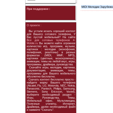
MIDI Мелодии Зарубежна
При поддержке :
О проекте :
Вы устали искать хороший контент
для Вашего сотового телефона. У
Вас пустой мобильный? На сайте
Все для сотовых телефонов 4-
Mobile.ru
Вы можете найти огромное
количество игр, программ, музыки,
картинок : мелодии (монофония,
полифония, реалтоны) в разных
форматах (MIDI, MMF, MP3),
картинки (цветные, монохромные),
анимации, темы на любой вкус, игры,
программы, драйвера, руководства.
Скачайте игры, мелодии, картинки,
документацию, анимации, темы,
программы для Вашего мобильного
абсолютно бесплатно.
Скачать контент бесплатно просто -
найдите марку Вашего телефона
(Alcatel, Fly, LG, Motorola, NEC, Nokia,
Panasonic, Pantech, Philips, Samsung,
Siemens, Sony Ericsson, Voxtel),
выберите необходимый раздел -
Игры, Руководства, Темы,
Мобильный офис, Мультимедиа,
Полезные утилиты, Интернет,
Драйвера, далее необходимый файл
и нажмите "Скачать".