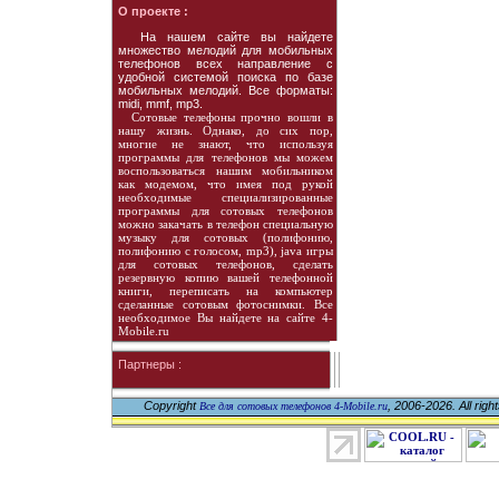
О проекте :
На нашем сайте вы найдете
множество мелодий для мобильных
телефонов всех направление с
удобной системой поиска по базе
мобильных мелодий. Все форматы:
midi, mmf, mp3.
Сотовые телефоны прочно вошли в
нашу жизнь. Однако, до сих пор,
многие не знают, что используя
программы для телефонов мы можем
воспользоваться нашим мобильником
как модемом, что имея под рукой
необходимые специализированные
программы для сотовых телефонов
можно закачать в телефон специальную
музыку для сотовых (полифонию,
полифонию с голосом, mp3), java игры
для сотовых телефонов, сделать
резервную копию вашей телефонной
книги, переписать на компьютер
сделанные сотовым фотоснимки. Все
необходимое Вы найдете на сайте 4-
Mobile.ru
Партнеры :
Copyright
, 2006-2026. All righ
Все для сотовых телефонов 4-Mobile.ru