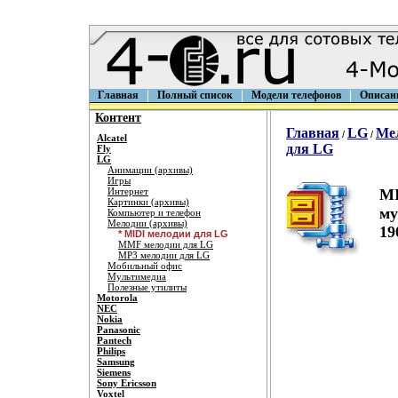
Главная
Полный список
Модели телефонов
Описан
Контент
Главная
LG
Ме
/
/
Alcatel
для LG
Fly
LG
Анимации (архивы)
Игры
Интернет
MI
Картинки (архивы)
му
Компьютер и телефон
Мелодии (архивы)
19
* MIDI мелодии для LG
MMF мелодии для LG
MP3 мелодии для LG
Мобильный офис
Мультимедиа
Полезные утилиты
Motorola
NEC
Nokia
Panasonic
Pantech
Philips
Samsung
Siemens
Sony Ericsson
Voxtel