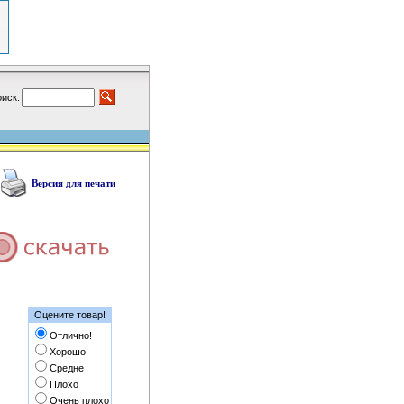
иск:
Версия для печати
Оцените товар!
Отлично!
Хорошо
Средне
Плохо
Очень плохо