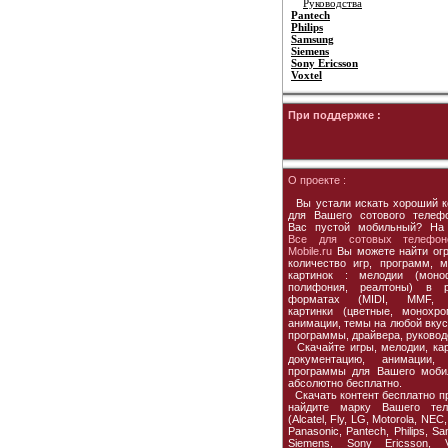
Руководства
Pantech
Philips
Samsung
Siemens
Sony Ericsson
Voxtel
При поддержке :
О проекте :
Вы устали искать хороший к
для Вашего сотового телеф
Вас пустой мобильный? На
Все для сотовых телефон
Mobile.ru
Вы можете найти ог
количество игр, программ, м
картинок : мелодии (моно
полифония, реалтоны) в р
форматах (MIDI, MMF, 
картинки (цветные, монохро
анимации, темы на любой вкус,
программы, драйвера, руковод
Скачайте игры, мелодии, кар
документацию, анимации, 
программы для Вашего моби
абсолютно бесплатно.
Скачать контент бесплатно пр
найдите марку Вашего тел
(Alcatel, Fly, LG, Motorola, NEC,
Panasonic, Pantech, Philips, S
Siemens, Sony Ericsson, Vo