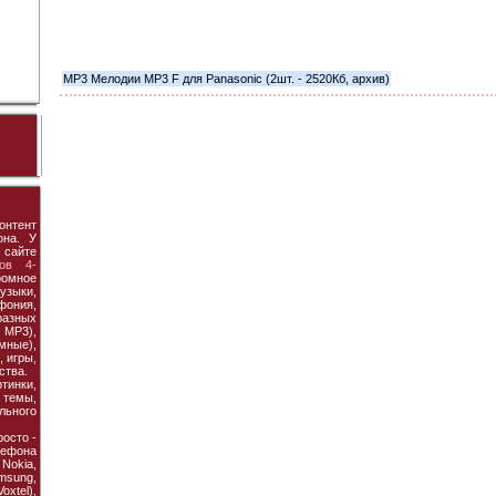
MP3 Мелодии MP3 F для Panasonic (2шт. - 2520Кб, архив)
онтент
она. У
 сайте
ов 4-
ромное
узыки,
фония,
азных
MP3),
мные),
 игры,
ства.
тинки,
темы,
льного
осто -
ефона
 Nokia,
amsung,
xtel),