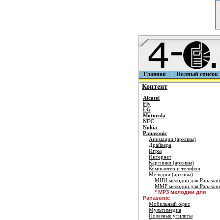
Главная
Полный список
Контент
Alcatel
Fly
LG
Motorola
NEC
Nokia
Panasonic
Анимации (архивы)
Драйвера
Игры
Интернет
Картинки (архивы)
Компьютер и телефон
Мелодии (архивы)
MIDI мелодии для Panasoni
MMF мелодии для Panasoni
* MP3 мелодии для
Panasonic
Мобильный офис
Мультимедиа
Полезные утилиты