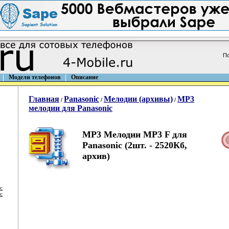
По
Модели телефонов
Описание
Главная
Panasonic
Мелодии (архивы)
MP3
/
/
/
мелодии для Panasonic
MP3 Мелодии MP3 F для
Panasonic (2шт. - 2520Кб,
архив)
c
c