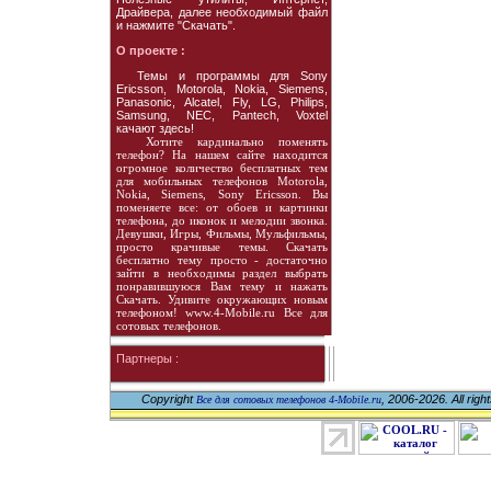
Драйвера, далее необходимый файл
и нажмите "Скачать".
О проекте :
Темы и программы для Sony
Ericsson, Motorola, Nokia, Siemens,
Panasonic, Alcatel, Fly, LG, Philips,
Samsung, NEC, Pantech, Voxtel
качают здесь!
Хотите кардинально поменять
телефон? На нашем сайте находится
огромное количество бесплатных тем
для мобильных телефонов Motorola,
Nokia, Siemens, Sony Ericsson. Вы
поменяете все: от обоев и картинки
телефона, до иконок и мелодии звонка.
Девушки, Игры, Фильмы, Мульфильмы,
просто крачивые темы. Скачать
бесплатно тему просто - достаточно
зайти в необходимы раздел выбрать
понравившуюся Вам тему и нажать
Скачать. Удивите окружающих новым
телефоном! www.4-Mobile.ru Все для
сотовых телефонов.
Партнеры :
Copyright
, 2006-2026. All righ
Все для сотовых телефонов 4-Mobile.ru