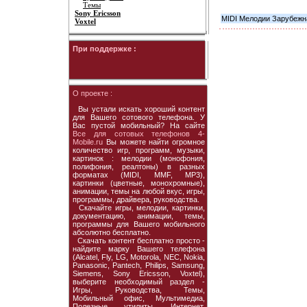
Темы
Sony Ericsson
MIDI Мелодии Зарубежна
Voxtel
При поддержке :
О проекте :
Вы устали искать хороший контент
для Вашего сотового телефона. У
Вас пустой мобильный? На сайте
Все для сотовых телефонов 4-
Mobile.ru
Вы можете найти огромное
количество игр, программ, музыки,
картинок : мелодии (монофония,
полифония, реалтоны) в разных
форматах (MIDI, MMF, MP3),
картинки (цветные, монохромные),
анимации, темы на любой вкус, игры,
программы, драйвера, руководства.
Скачайте игры, мелодии, картинки,
документацию, анимации, темы,
программы для Вашего мобильного
абсолютно бесплатно.
Скачать контент бесплатно просто -
найдите марку Вашего телефона
(Alcatel, Fly, LG, Motorola, NEC, Nokia,
Panasonic, Pantech, Philips, Samsung,
Siemens, Sony Ericsson, Voxtel),
выберите необходимый раздел -
Игры, Руководства, Темы,
Мобильный офис, Мультимедиа,
Полезные утилиты, Интернет,