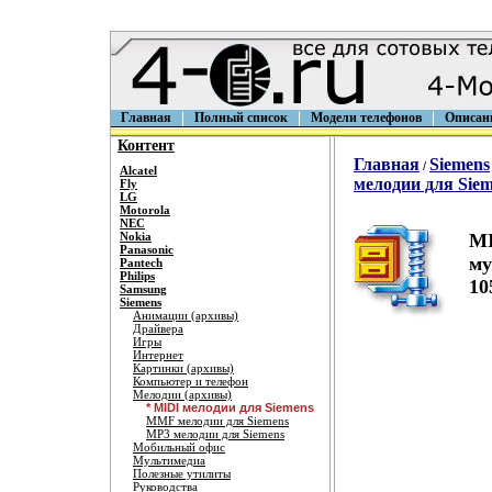
Главная
Полный список
Модели телефонов
Описан
Контент
Главная
Siemens
/
Alcatel
мелодии для Sie
Fly
LG
Motorola
NEC
Nokia
MI
Panasonic
му
Pantech
Philips
10
Samsung
Siemens
Анимации (архивы)
Драйвера
Игры
Интернет
Картинки (архивы)
Компьютер и телефон
Мелодии (архивы)
* MIDI мелодии для Siemens
MMF мелодии для Siemens
MP3 мелодии для Siemens
Мобильный офис
Мультимедиа
Полезные утилиты
Руководства