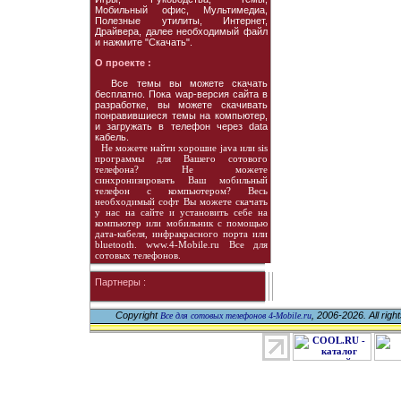
Мобильный офис, Мультимедиа,
Полезные утилиты, Интернет,
Драйвера, далее необходимый файл
и нажмите "Скачать".
О проекте :
Все темы вы можете скачать
бесплатно. Пока wap-версия сайта в
разработке, вы можете скачивать
понравившиеся темы на компьютер,
и загружать в телефон через data
кабель.
Не можете найти хорошие java или sis
программы для Вашего сотового
телефона? Не можете
синхронизировать Ваш мобильный
телефон с компьютером? Весь
необходимый софт Вы можете скачать
у нас на сайте и установить себе на
компьютер или мобильник с помощью
дата-кабеля, инфракрасного порта или
bluetooth. www.4-Mobile.ru Все для
сотовых телефонов.
Партнеры :
Copyright
, 2006-2026. All righ
Все для сотовых телефонов 4-Mobile.ru