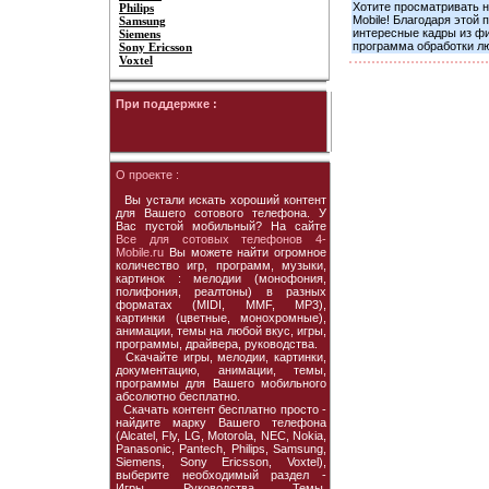
Хотите просматривать н
Philips
Mobile! Благодаря этой
Samsung
интересные кадры из фи
Siemens
программа обработки л
Sony Ericsson
Voxtel
При поддержке :
О проекте :
Вы устали искать хороший контент
для Вашего сотового телефона. У
Вас пустой мобильный? На сайте
Все для сотовых телефонов 4-
Mobile.ru
Вы можете найти огромное
количество игр, программ, музыки,
картинок : мелодии (монофония,
полифония, реалтоны) в разных
форматах (MIDI, MMF, MP3),
картинки (цветные, монохромные),
анимации, темы на любой вкус, игры,
программы, драйвера, руководства.
Скачайте игры, мелодии, картинки,
документацию, анимации, темы,
программы для Вашего мобильного
абсолютно бесплатно.
Скачать контент бесплатно просто -
найдите марку Вашего телефона
(Alcatel, Fly, LG, Motorola, NEC, Nokia,
Panasonic, Pantech, Philips, Samsung,
Siemens, Sony Ericsson, Voxtel),
выберите необходимый раздел -
Игры, Руководства, Темы,