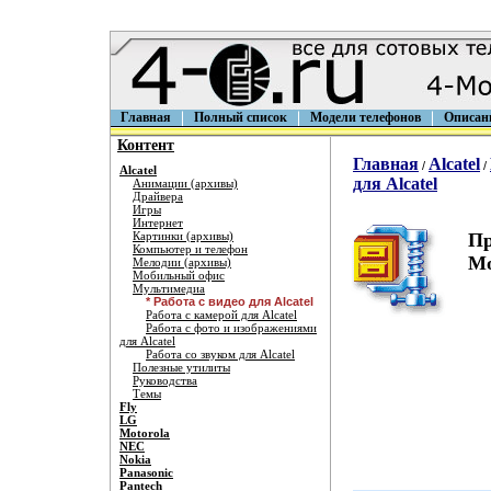
Главная
Полный список
Модели телефонов
Описан
Контент
Главная
Alcatel
/
/
Alcatel
для Alcatel
Анимации (архивы)
Драйвера
Игры
Интернет
Картинки (архивы)
Пр
Компьютер и телефон
Mo
Мелодии (архивы)
Мобильный офис
Мультимедиа
* Работа с видео для Alcatel
Работа с камерой для Alcatel
Работа с фото и изображениями
для Alcatel
Работа со звуком для Alcatel
Полезные утилиты
Руководства
Темы
Fly
LG
Motorola
NEC
Nokia
Panasonic
Pantech