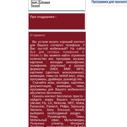
Программа для просмот
Sony Ericsson
Voxtel
При поддержке :
О проекте :
Вы устали искать хороший контент
для Вашего сотового телефона. У
Вас пустой мобильный? На сайте
Все для сотовых телефонов 4-
Mobile.ru
Вы можете найти огромное
количество игр, программ, музыки,
картинок : мелодии (монофония,
полифония, реалтоны) в разных
форматах (MIDI, MMF, MP3),
картинки (цветные, монохромные),
анимации, темы на любой вкус, игры,
программы, драйвера, руководства.
Скачайте игры, мелодии, картинки,
документацию, анимации, темы,
программы для Вашего мобильного
абсолютно бесплатно.
Скачать контент бесплатно просто -
найдите марку Вашего телефона
(Alcatel, Fly, LG, Motorola, NEC, Nokia,
Panasonic, Pantech, Philips, Samsung,
Siemens, Sony Ericsson, Voxtel),
выберите необходимый раздел -
Игры, Руководства, Темы,
Мобильный офис, Мультимедиа,
Полезные утилиты, Интернет,
Драйвера, далее необходимый файл