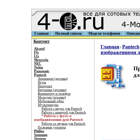
Главная
Полный список
Модели телефонов
Описан
Контент
Главная
Pantech
/
Alcatel
изображениями д
Fly
LG
Motorola
NEC
Nokia
Пр
Panasonic
дл
Pantech
Анимации (архивы)
Игры
Интернет
Картинки (архивы)
Компьютер и телефон
Мелодии (архивы)
Мобильный офис
Мультимедиа
Работа с видео для Pantech
Работа с камерой для Pantech
* Работа с фото и
изображениями для Pantech
Работа со звуком для Pantech
Полезные утилиты
Philips
Samsung
Siemens