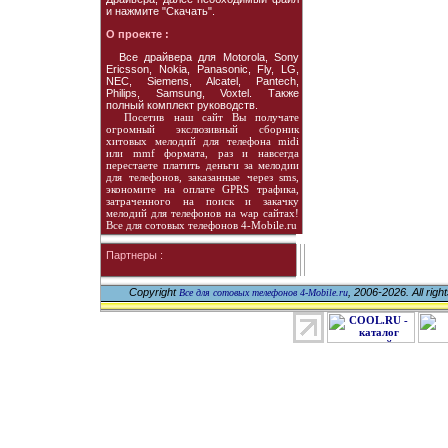
и нажмите "Скачать".
О проекте :
Все драйвера для Motorola, Sony
Ericsson, Nokia, Panasonic, Fly, LG,
NEC, Siemens, Alcatel, Pantech,
Philips, Samsung, Voxtel. Также
полный комплект руководств.
Посетив наш сайт Вы получате
огромный экслюзивный сборник
хитовых мелодий для телефона midi
или mmf формата, раз и навсегда
перестаете платить деньги за мелодии
для телефонов, заказанные через sms,
экономите на оплате GPRS трафика,
затраченного на поиск и закачку
мелодий для телефонов на wap сайтах!
Все для сотовых телефонов 4-Mobile.ru
Партнеры :
Copyright
, 2006-2026. All righ
Все для сотовых телефонов 4-Mobile.ru