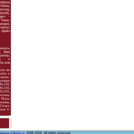
ефона
 Nokia,
amsung,
xtel),
дел -
Темы,
едиа,
рнет,
й файл
ачать
, Вам
ьютер,
ия с
Da или
фона вы
nokia и
латно.
дующие
8х128,
8х144,
0х320,
тика,
Игры,
ильмы,
Спорт,
нов 4-
, 2006-2026. All rights reserved.
ефонов 4-Mobile.ru