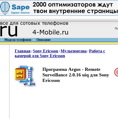
По
Модели телефонов
Описание
Главная
Sony Ericsson
Мультимедиа
Работа с
/
/
/
камерой для Sony Ericsson
Программа Argus - Remote
Surveillance 2.0.16 uiq для Sony
Ericsson