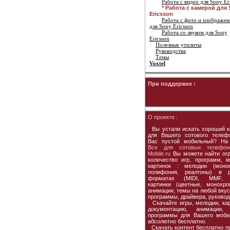
Работа с видео для Sony Er
* Работа с камерой для
Ericsson
Работа с фото и изображе
для Sony Ericsson
Работа со звуком для Sony
Ericsson
Полезные утилиты
Руководства
Темы
Voxtel
При поддержке :
О проекте :
Вы устали искать хороший к
для Вашего сотового телеф
Вас пустой мобильный? На
Все для сотовых телефон
Mobile.ru
Вы можете найти ог
количество игр, программ, м
картинок : мелодии (моно
полифония, реалтоны) в р
форматах (MIDI, MMF, 
картинки (цветные, монохро
анимации, темы на любой вкус,
программы, драйвера, руковод
Скачайте игры, мелодии, кар
документацию, анимации, 
программы для Вашего моби
абсолютно бесплатно.
Скачать контент бесплатно пр