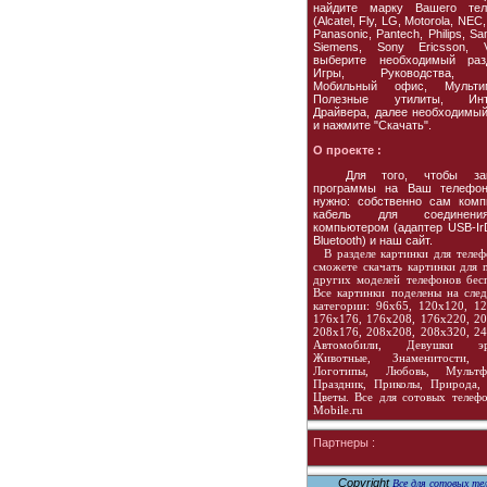
найдите марку Вашего тел
(Alcatel, Fly, LG, Motorola, NEC,
Panasonic, Pantech, Philips, S
Siemens, Sony Ericsson, Vo
выберите необходимый раз
Игры, Руководства, 
Мобильный офис, Мультим
Полезные утилиты, Инте
Драйвера, далее необходимы
и нажмите "Скачать".
О проекте :
Для того, чтобы зак
программы на Ваш телефон
нужно: собственно сам комп
кабель для соединен
компьютером (адаптер USB-Ir
Bluetooth) и наш сайт.
В разделе картинки для теле
сможете скачать картинки для 
других моделей телефонов бесп
Все картинки поделены на сле
категории: 96х65, 120х120, 12
176х176, 176х208, 176х220, 20
208х176, 208х208, 208х320, 24
Автомобили, Девушки эро
Животные, Знаменитости, 
Логотипы, Любовь, Мультф
Праздник, Приколы, Природа, 
Цветы. Все для сотовых телефо
Mobile.ru
Партнеры :
Copyright
Все для сотовых тел