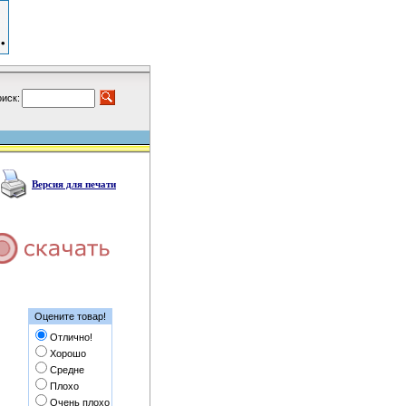
иск:
Версия для печати
Оцените товар!
Отлично!
Хорошо
Средне
Плохо
Очень плохо