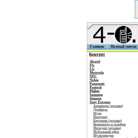
Главная
Полный список
Контент
Alcatel
Fly
LG
Motorola
NEC
Nokia
Panasonic
Pantech
Philips
Samsung
Siemens
Sony Ericsson
Анимации (архивы)
Драйвера
Игры
Интернет
Картинки (архивы)
Компьютер и телефон
Мелодии (архивы)
Мобильный офис
Мультимедиа