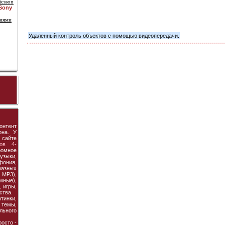
icsson
 Sony
ниями
Удаленный контроль объектов с помощью видеопередачи.
онтент
она. У
 сайте
ов 4-
ромное
узыки,
фония,
азных
MP3),
мные),
 игры,
ства.
тинки,
темы,
льного
осто -