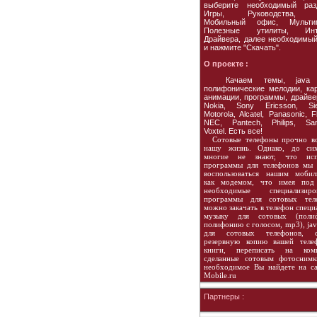
выберите необходимый раз
Игры, Руководства, 
Мобильный офис, Мультим
Полезные утилиты, Инте
Драйвера, далее необходимы
и нажмите "Скачать".
О проекте :
Качаем темы, java и
полифонические мелодии, кар
анимации, программы, драйве
Nokia, Sony Ericsson, Si
Motorola, Alcatel, Panasonic, F
NEC, Pantech, Philips, Sa
Voxtel. Есть все!
Сотовые телефоны прочно в
нашу жизнь. Однако, до си
многие не знают, что исп
программы для телефонов мы
воспользоваться нашим мобил
как модемом, что имея под
необходимые специализиро
программы для сотовых тел
можно закачать в телефон спец
музыку для сотовых (поли
полифонию с голосом, mp3), ja
для сотовых телефонов, с
резервную копию вашей теле
книги, переписать на ком
сделанные сотовым фотоснимк
необходимое Вы найдете на са
Mobile.ru
Партнеры :