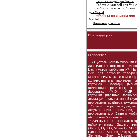
Работа с видео для Voxtel
Работа с камерой для Voxte
Работа с фото и изображе
для Voxtel
* Работа со звуком для
Voxtel
Полезные утилиты
При поддержке :
О проекте :
Вы устали искать хороший к
для Вашего сотового телеф
Вас пустой мобильный? На
Все для сотовых телефон
Mobile.ru
Вы можете найти ог
количество игр, программ, м
картинок : мелодии (моно
полифония, реалтоны) в р
форматах (MIDI, MMF, 
картинки (цветные, монохро
анимации, темы на любой вкус,
программы, драйвера, руковод
Скачайте игры, мелодии, кар
документацию, анимации, 
программы для Вашего моби
абсолютно бесплатно.
Скачать контент бесплатно пр
найдите марку Вашего тел
(Alcatel, Fly, LG, Motorola, NEC,
Panasonic, Pantech, Philips, S
Siemens, Sony Ericsson, Vo