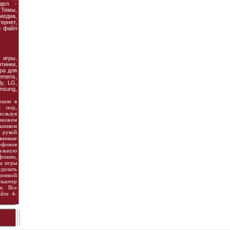
дел -
Темы,
едиа,
рнет,
й файл
гры,
тинки,
ра для
emens,
ly, LG,
msung,
ошли в
х пор,
ользуя
 можем
ьником
 рукой
ванные
ефонов
иальную
фонию,
va игры
делать
фонной
пьютер
и. Все
йте 4-