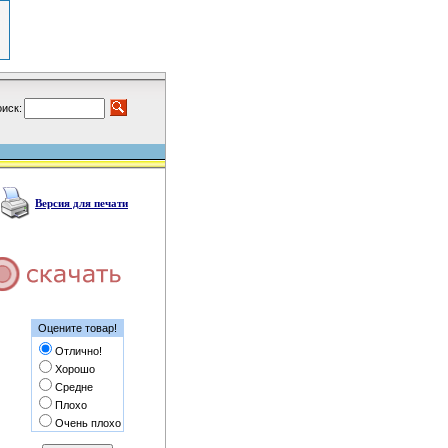
иск:
Версия для печати
Оцените товар!
Отлично!
Хорошо
Средне
Плохо
Очень плохо