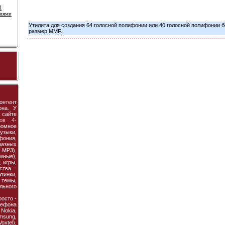
l
ниями
Утилита для создания 64 голосной полифонии или 40 голосной полифонии б
размер MMF.
онтент
она. У
 сайте
ов 4-
ромное
узыки,
фония,
азных
MP3),
мные),
 игры,
ства.
тинки,
темы,
льного
осто -
ефона
 Nokia,
amsung,
xtel),