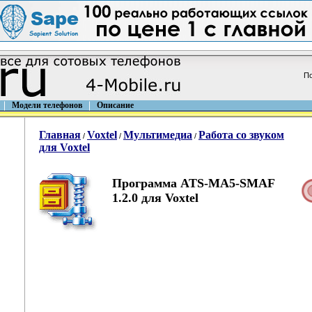
По
Модели телефонов
Описание
Главная
Voxtel
Мультимедиа
Работа со звуком
/
/
/
для Voxtel
Программа ATS-MA5-SMAF
1.2.0 для Voxtel