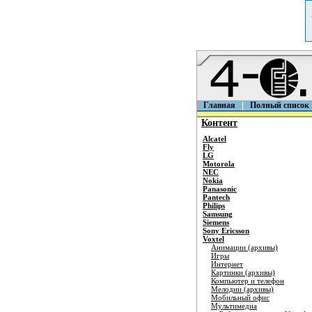
Главная
Полный список
Контент
Alcatel
Fly
LG
Motorola
NEC
Nokia
Panasonic
Pantech
Philips
Samsung
Siemens
Sony Ericsson
Voxtel
Анимации (архивы)
Игры
Интернет
Картинки (архивы)
Компьютер и телефон
Мелодии (архивы)
Мобильный офис
Мультимедиа