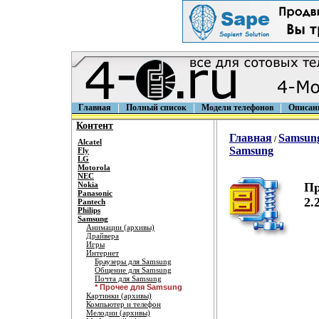
Главная
Полный список
Модели телефонов
Описан
Контент
Главная
Samsun
/
Alcatel
Samsung
Fly
LG
Motorola
NEC
Nokia
Пр
Panasonic
2.
Pantech
Philips
Samsung
Анимации (архивы)
Драйвера
Игры
Интернет
Браузеры для Samsung
Общение для Samsung
Почта для Samsung
* Прочее для Samsung
Картинки (архивы)
Компьютер и телефон
Мелодии (архивы)