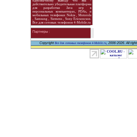
однозначному выводу что ява -
действительно убедительная платформа
для разработки Java игр в
персональных компьютерах, PDAs, и
мобильных телефонах Nokia , Motorola
, Samsung , Siemens , Sony Ericsoncson.
Все для сотовых телефонов 4-Mobile.ru
Партнеры :
Copyright
, 2006-2026. All righ
Все для сотовых телефонов 4-Mobile.ru