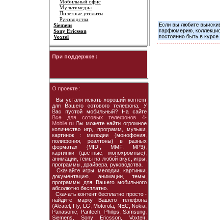
Мобильный офис
Мультимедиа
Полезные утилиты
Руководства
Если вы любите выискив
Siemens
парфюмерию, коллекцион
Sony Ericsson
постоянно быть в курсе
Voxtel
При поддержке :
О проекте :
Вы устали искать хороший контент
для Вашего сотового телефона. У
Вас пустой мобильный? На сайте
Все для сотовых телефонов 4-
Mobile.ru
Вы можете найти огромное
количество игр, программ, музыки,
картинок : мелодии (монофония,
полифония, реалтоны) в разных
форматах (MIDI, MMF, MP3),
картинки (цветные, монохромные),
анимации, темы на любой вкус, игры,
программы, драйвера, руководства.
Скачайте игры, мелодии, картинки,
документацию, анимации, темы,
программы для Вашего мобильного
абсолютно бесплатно.
Скачать контент бесплатно просто -
найдите марку Вашего телефона
(Alcatel, Fly, LG, Motorola, NEC, Nokia,
Panasonic, Pantech, Philips, Samsung,
Siemens, Sony Ericsson, Voxtel),