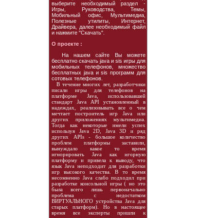
выберите необходимый раздел -
Игры, Руководства, Темы,
Мобильный офис, Мультимедиа,
Полезные утилиты, Интернет,
Драйвера, далее необходимый файл
и нажмите "Скачать".
О проекте :
На нашем сайте Вы можете
бесплатно скачать java и sis игры для
мобильных телефонов, множество
бесплатных java и sis программ для
сотовых телефонов.
В течение многих лет, разработчики
писали игры для телефонов на
платформе Java, использовавшей
стандарт Java API установленный в
надеждах, реализовывать все о чем
мечтает построитель игр Java или
других приложениях мультимедиа.
Тогда как некоторые имели успех
используя Java 2D, Java 3D и ряд
других APIs - большое количество
проблем платформы заставили,
вынуждало какое то время
игнорировать Java как игорную
платформу и привела к выводу, что
язык Java неподходит для разработки
игр высокого качества. В то время
несомненно Java слабо подходил при
разработке консольной игры ( но это
была всего лишь первоначально
проблема с недостатком
ВИРТУАЛЬНОГО устройства Java для
старых платформ). Но в настоящее
время все эксперты пришли к