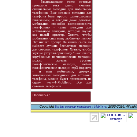
Раздражающие трели сотовых
прошлого века давно сменили
специальные мелодии для мобильных
телефонов. Еще недавно мелодии для
телефона были просто одноголосным
пиликаньем, а сегодня даже дешевый
мобильник способен воспроизводить
полифонию - такие мелодии для
мобильного телефона, которые звучат
как целый оркестр. Хотите, чтобы
мобильник спел вашу любимую песню?
Нет ничего проще! На нашем сайте вы
найдете лучшие бесплатные мелодии
для сотовых телефонов. Хотите, чтобы
звук не уступал оригиналу? Скачивайте
зарубежные полифонические мелодии,
можно скачать русские
полифонические мелодии, любые
полифонические мелодии mp3 формата
- и ваш мобильник, доверху
заполненный мелодиями для сотового
телефона, можно будет приглашать на
сцену. www.4-Mobile.ru Все для
сотовых телефонов.
Партнеры :
Copyright
, 2006-2026. All righ
Все для сотовых телефонов 4-Mobile.ru