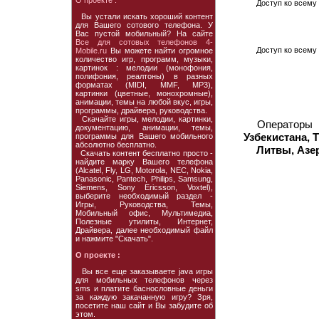
О проекте :
Доступ ко всему 
Вы устали искать хороший контент
для Вашего сотового телефона. У
Вас пустой мобильный? На сайте
Все для сотовых телефонов 4-
Доступ ко всему 
Mobile.ru
Вы можете найти огромное
количество игр, программ, музыки,
картинок : мелодии (монофония,
полифония, реалтоны) в разных
форматах (MIDI, MMF, MP3),
картинки (цветные, монохромные),
анимации, темы на любой вкус, игры,
программы, драйвера, руководства.
Скачайте игры, мелодии, картинки,
Операторы
документацию, анимации, темы,
Узбекистана, 
программы для Вашего мобильного
абсолютно бесплатно.
Литвы, Азе
Скачать контент бесплатно просто -
найдите марку Вашего телефона
(Alcatel, Fly, LG, Motorola, NEC, Nokia,
Panasonic, Pantech, Philips, Samsung,
Siemens, Sony Ericsson, Voxtel),
выберите необходимый раздел -
Игры, Руководства, Темы,
Мобильный офис, Мультимедиа,
Полезные утилиты, Интернет,
Драйвера, далее необходимый файл
и нажмите "Скачать".
О проекте :
Вы все еще заказываете java игры
для мобильных телефонов через
sms и платите баснословные деньги
за каждую закачанную игру? Зря,
посетите наш сайт и Вы забудите об
этом.