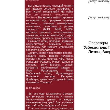
О проекте :
Доступ ко всему 
Вы устали искать хороший контент
для Вашего сотового телефона. У
Вас пустой мобильный? На сайте
Все для сотовых телефонов 4-
Доступ ко всему 
Mobile.ru
Вы можете найти огромное
количество игр, программ, музыки,
картинок : мелодии (монофония,
полифония, реалтоны) в разных
форматах (MIDI, MMF, MP3),
картинки (цветные, монохромные),
анимации, темы на любой вкус, игры,
программы, драйвера, руководства.
Скачайте игры, мелодии, картинки,
Операторы
документацию, анимации, темы,
Узбекистана, 
программы для Вашего мобильного
абсолютно бесплатно.
Литвы, Азе
Скачать контент бесплатно просто -
найдите марку Вашего телефона
(Alcatel, Fly, LG, Motorola, NEC, Nokia,
Panasonic, Pantech, Philips, Samsung,
Siemens, Sony Ericsson, Voxtel),
выберите необходимый раздел -
Игры, Руководства, Темы,
Мобильный офис, Мультимедиа,
Полезные утилиты, Интернет,
Драйвера, далее необходимый файл
и нажмите "Скачать".
О проекте :
Вы все еще заказываете мелодии
для телефона через sms и платите
баснословные деньги за каждую
закачанную мелодию? Зря, посетите
наш сайт и Вы забудите об этом.
Если ваш телефон поддерживает java