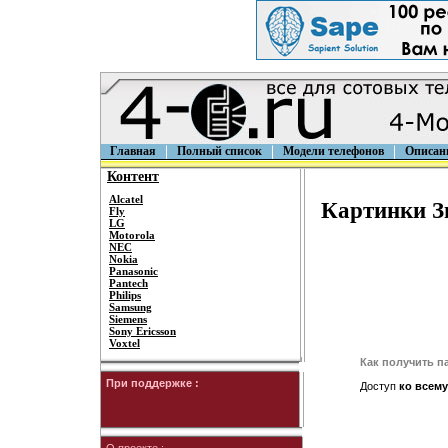
Главная
Полный список
Модели телефонов
Описан
Контент
Alcatel
Картинки Зн
Fly
LG
Motorola
NEC
Nokia
Panasonic
Pantech
Philips
Samsung
Siemens
Sony Ericsson
Voxtel
Как получить п
При поддержке :
Доступ
ко всему