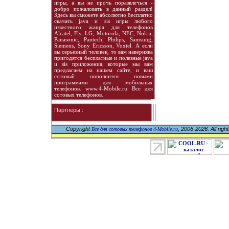
игры, а вы не прочь поразвлечься -
добро пожаловать в данный раздел!
Здесь вы сможете абсолютно бесплатно
скачать java и sis игры любого
известного жанра для телефонов
Alcatel, Fly, LG, Motorola, NEC, Nokia,
Panasonic, Pantech, Philips, Samsung,
Siemens, Sony Ericsson, Voxtel. А если
вы серьезный человек, то вам наверняка
пригодятся бесплатные и полезные java
и sis приложения, которые мы вам
предлагаем на нашем сайте, и ваш
сотовый пополнится новыми
программами для мобильных
телефонов. www.4-Mobile.ru Все для
сотовых телефонов.
Партнеры :
Copyright
, 2006-2026. All righ
Все для сотовых телефонов 4-Mobile.ru