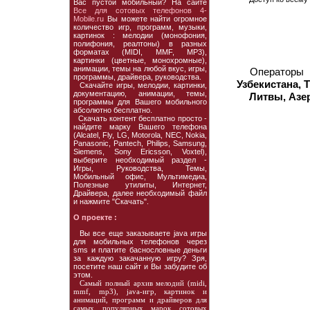
Вас пустой мобильный? На сайте
Все для сотовых телефонов 4-
Mobile.ru
Вы можете найти огромное
количество игр, программ, музыки,
картинок : мелодии (монофония,
полифония, реалтоны) в разных
форматах (MIDI, MMF, MP3),
картинки (цветные, монохромные),
анимации, темы на любой вкус, игры,
Операторы
программы, драйвера, руководства.
Узбекистана, 
Скачайте игры, мелодии, картинки,
документацию, анимации, темы,
Литвы, Азе
программы для Вашего мобильного
абсолютно бесплатно.
Скачать контент бесплатно просто -
найдите марку Вашего телефона
(Alcatel, Fly, LG, Motorola, NEC, Nokia,
Panasonic, Pantech, Philips, Samsung,
Siemens, Sony Ericsson, Voxtel),
выберите необходимый раздел -
Игры, Руководства, Темы,
Мобильный офис, Мультимедиа,
Полезные утилиты, Интернет,
Драйвера, далее необходимый файл
и нажмите "Скачать".
О проекте :
Вы все еще заказываете java игры
для мобильных телефонов через
sms и платите баснословные деньги
за каждую закачанную игру? Зря,
посетите наш сайт и Вы забудите об
этом.
Самый полный архив мелодий (midi,
mmf, mp3), java-игр, картинок и
анимаций, программ и драйверов для
самых популярных марок сотовых