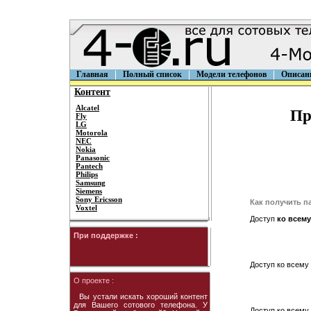
Главная
Полный список
Модели телефонов
Описан
Контент
Alcatel
Пр
Fly
LG
Motorola
NEC
Nokia
Panasonic
Pantech
Philips
Samsung
Siemens
Sony Ericsson
Как получить п
Voxtel
Доступ
ко всему
При поддержке :
Доступ ко всему 
О проекте :
Вы устали искать хороший контент
для Вашего сотового телефона. У
Доступ ко всему 