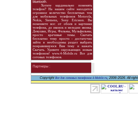
bluetooth.
Хотите кардинально поменять
телефон? На нашем сайте находится
огромное количество бесплатных тем
для мобильных телефонов Motorola,
Nokia, Siemens, Sony Ericsson. Вы
поменяете все: от обоев и картинки
телефона, до иконок и мелодии звонка.
Девушки, Игры, Фильмы, Мульфильмы,
просто крачивые темы. Скачать
бесплатно тему просто - достаточно
зайти в необходимы раздел выбрать
понравившуюся Вам тему и нажать
Скачать. Удивите окружающих новым
телефоном! www.4-Mobile.ru Все для
сотовых телефонов.
Партнеры :
Copyright
, 2006-2026. All righ
Все для сотовых телефонов 4-Mobile.ru