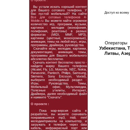
О проекте :
Вы устали искать хороший контент
для Вашего сотового телефона. У
Доступ ко всему 
Вас пустой мобильный? На сайте
Все для сотовых телефонов 4-
Mobile.ru
Вы можете найти огромное
количество игр, программ, музыки,
картинок : мелодии (монофония,
полифония, реалтоны) в разных
форматах (MIDI, MMF, MP3),
картинки (цветные, монохромные),
анимации, темы на любой вкус, игры,
Операторы
программы, драйвера, руководства.
Узбекистана, 
Скачайте игры, мелодии, картинки,
документацию, анимации, темы,
Литвы, Азе
программы для Вашего мобильного
абсолютно бесплатно.
Скачать контент бесплатно просто -
найдите марку Вашего телефона
(Alcatel, Fly, LG, Motorola, NEC, Nokia,
Panasonic, Pantech, Philips, Samsung,
Siemens, Sony Ericsson, Voxtel),
выберите необходимый раздел -
Игры, Руководства, Темы,
Мобильный офис, Мультимедиа,
Полезные утилиты, Интернет,
Драйвера, далее необходимый файл
и нажмите "Скачать".
О проекте :
Пока wap-версия сайта в
разработке, вы можете скачивать
понравившиеся mp3, midi, mmf
мелодии/приколы на компьютер, и
загружать в телефон через data
кабель, инфракрасный порт или