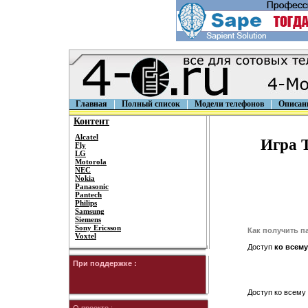
Главная
Полный список
Модели телефонов
Описан
Контент
Alcatel
Игра T
Fly
LG
Motorola
NEC
Nokia
Panasonic
Pantech
Philips
Samsung
Siemens
Sony Ericsson
Как получить п
Voxtel
Доступ
ко всему
При поддержке :
Доступ ко всему 