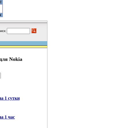
иск:
для Nokia
а 1 сутки
а 1 час