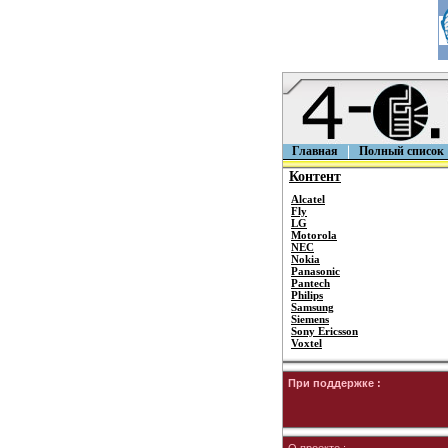
Главная
Полный список
Контент
Alcatel
Fly
LG
Motorola
NEC
Nokia
Panasonic
Pantech
Philips
Samsung
Siemens
Sony Ericsson
Voxtel
При поддержке :