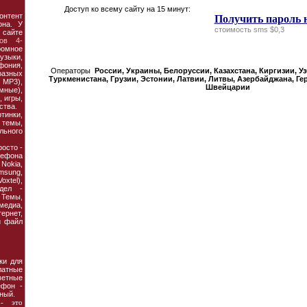
Доступ ко всему сайту на 15 минут:
онтент
Получить пароль 
она. У
стоимость sms $0,3
 сайте
ов 4-
ромное
узыки,
фония,
Операторы
России, Украины, Белорусcии, Казахстана, Киргизии, У
азных
Туркменистана, Грузии, Эстонии, Латвии, Литвы, Азербайджана, Ге
MP3),
Швейцарии
мные),
 игры,
ства.
тинки,
темы,
льного
осто -
ефона
 Nokia,
amsung,
xtel),
дел -
Темы,
едиа,
рнет,
й файл
ки для
атные
етные
ефон -
ный.
- это