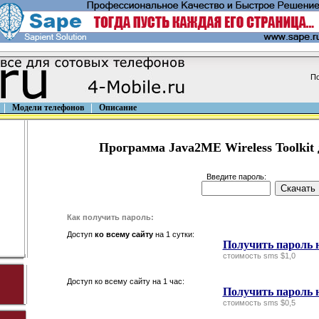
По
Модели телефонов
Описание
Программа Java2ME Wireless Toolkit 
Введите пароль:
Как получить пароль:
Доступ
ко всему сайту
на 1 сутки:
Получить пароль н
стоимость sms $1,0
Доступ ко всему сайту на 1 час:
Получить пароль н
стоимость sms $0,5