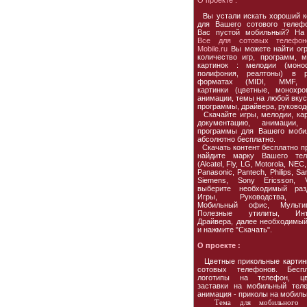
О проекте :
Вы устали искать хороший к
для Вашего сотового телеф
Вас пустой мобильный? На
Все для сотовых телефон
Mobile.ru
Вы можете найти ог
количество игр, программ, м
картинок : мелодии (моно
полифония, реалтоны) в р
форматах (MIDI, MMF, 
картинки (цветные, монохро
анимации, темы на любой вкус,
программы, драйвера, руковод
Скачайте игры, мелодии, кар
документацию, анимации, 
программы для Вашего моби
абсолютно бесплатно.
Скачать контент бесплатно пр
найдите марку Вашего тел
(Alcatel, Fly, LG, Motorola, NEC,
Panasonic, Pantech, Philips, S
Siemens, Sony Ericsson, Vo
выберите необходимый раз
Игры, Руководства, 
Мобильный офис, Мультим
Полезные утилиты, Инте
Драйвера, далее необходимы
и нажмите "Скачать".
О проекте :
Цветные прикольные картин
сотовых телефонов. Беспл
логотипы на телефон, цв
заставки на мобильный тел
анимация - приколы на мобиль
Тема для мобильного 