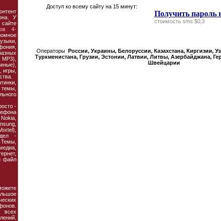
Доступ ко всему сайту на 15 минут:
онтент
Получить пароль 
она. У
стоимость sms $0,3
 сайте
ов 4-
ромное
узыки,
фония,
Операторы
России, Украины, Белорусcии, Казахстана, Киргизии, У
азных
Туркменистана, Грузии, Эстонии, Латвии, Литвы, Азербайджана, Ге
MP3),
Швейцарии
мные),
 игры,
ства.
тинки,
темы,
льного
осто -
ефона
 Nokia,
amsung,
xtel),
дел -
Темы,
едиа,
рнет,
й файл
ожете
льшое
еских
фонов.
 всех
ений.