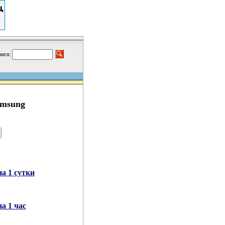
иск:
amsung
а 1 сутки
а 1 час