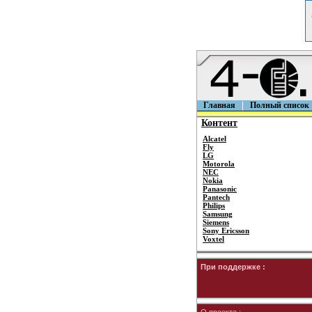
Главная
Полный список
Контент
Alcatel
Fly
LG
Motorola
NEC
Nokia
Panasonic
Pantech
Philips
Samsung
Siemens
Sony Ericsson
Voxtel
При поддержке :