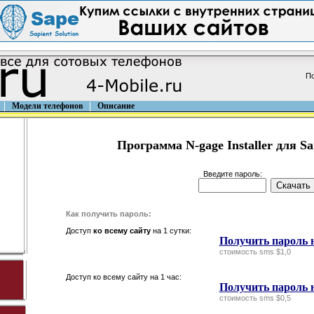
По
Модели телефонов
Описание
Программа N-gage Installer для S
Введите пароль:
Как получить пароль:
Доступ
ко всему сайту
на 1 сутки:
Получить пароль н
стоимость sms $1,0
Доступ ко всему сайту на 1 час:
Получить пароль н
стоимость sms $0,5