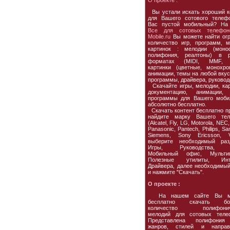
О проекте :
Вы устали искать хороший к
для Вашего сотового телеф
Вас пустой мобильный? На
Все для сотовых телефон
Mobile.ru
Вы можете найти ог
количество игр, программ, м
картинок : мелодии (моно
полифония, реалтоны) в р
форматах (MIDI, MMF, 
картинки (цветные, монохро
анимации, темы на любой вкус,
программы, драйвера, руковод
Скачайте игры, мелодии, кар
документацию, анимации, 
программы для Вашего моби
абсолютно бесплатно.
Скачать контент бесплатно пр
найдите марку Вашего тел
(Alcatel, Fly, LG, Motorola, NEC,
Panasonic, Pantech, Philips, S
Siemens, Sony Ericsson, Vo
выберите необходимый раз
Игры, Руководства, 
Мобильный офис, Мультим
Полезные утилиты, Инте
Драйвера, далее необходимы
и нажмите "Скачать".
О проекте :
На нашем сайте Вы м
бесплатно скачать бо
количество полифонич
мелодий для сотовых теле
Представлена полифония
жанров, стилей и направл