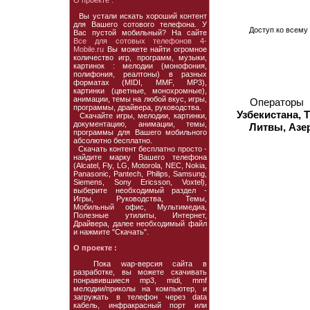
О проекте :
Вы устали искать хороший контент
для Вашего сотового телефона. У
Доступ ко всему 
Вас пустой мобильный? На сайте
Все для сотовых телефонов 4-
Mobile.ru
Вы можете найти огромное
количество игр, программ, музыки,
картинок : мелодии (монофония,
полифония, реалтоны) в разных
форматах (MIDI, MMF, MP3),
картинки (цветные, монохромные),
анимации, темы на любой вкус, игры,
Операторы
программы, драйвера, руководства.
Узбекистана, 
Скачайте игры, мелодии, картинки,
документацию, анимации, темы,
Литвы, Азе
программы для Вашего мобильного
абсолютно бесплатно.
Скачать контент бесплатно просто -
найдите марку Вашего телефона
(Alcatel, Fly, LG, Motorola, NEC, Nokia,
Panasonic, Pantech, Philips, Samsung,
Siemens, Sony Ericsson, Voxtel),
выберите необходимый раздел -
Игры, Руководства, Темы,
Мобильный офис, Мультимедиа,
Полезные утилиты, Интернет,
Драйвера, далее необходимый файл
и нажмите "Скачать".
О проекте :
Пока wap-версия сайта в
разработке, вы можете скачивать
понравившиеся mp3, midi, mmf
мелодии/приколы на компьютер, и
загружать в телефон через data
кабель, инфракрасный порт или