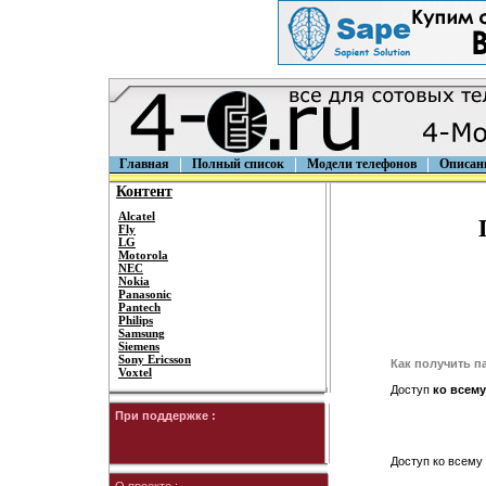
Главная
Полный список
Модели телефонов
Описан
Контент
Alcatel
Fly
LG
Motorola
NEC
Nokia
Panasonic
Pantech
Philips
Samsung
Siemens
Sony Ericsson
Как получить п
Voxtel
Доступ
ко всему
При поддержке :
Доступ ко всему 