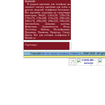
bluetooth.
В разделе картинки для телефона вы
сможете скачать картинки для nokia и
других моделей телефонов бесплатно.
Все картинки поделены на следующие
категории: 96х65, 120х120, 128х128,
176х176, 176х208, 176х220, 208х144,
208х176, 208х208, 208х320, 240х320,
Автомобили, Девушки эротика,
Животные, Знаменитости, Игры,
Логотипы, Любовь, Мультфильмы,
Праздник, Приколы, Природа, Спорт,
Цветы. Все для сотовых телефонов 4-
Mobile.ru
Партнеры :
Copyright
, 2006-2026. All righ
Все для сотовых телефонов 4-Mobile.ru