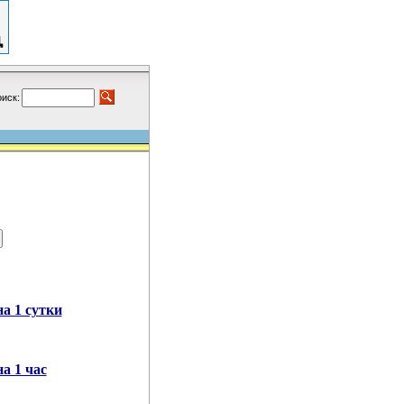
иск:
а 1 сутки
а 1 час