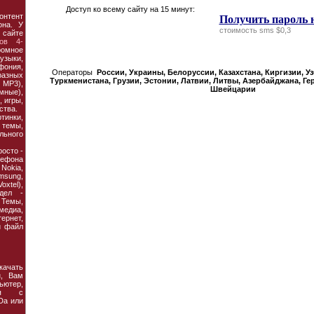
Доступ ко всему сайту на 15 минут:
онтент
Получить пароль 
она. У
стоимость sms $0,3
 сайте
ов 4-
ромное
узыки,
фония,
Операторы
России, Украины, Белорусcии, Казахстана, Киргизии, У
азных
Туркменистана, Грузии, Эстонии, Латвии, Литвы, Азербайджана, Ге
MP3),
Швейцарии
мные),
 игры,
ства.
тинки,
темы,
льного
осто -
ефона
 Nokia,
amsung,
xtel),
дел -
Темы,
едиа,
рнет,
й файл
ачать
, Вам
ьютер,
ия с
Da или