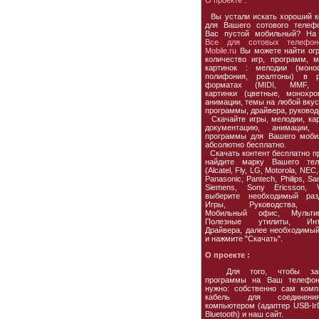
О проекте :
Вы устали искать хороший к
для Вашего сотового телеф
Вас пустой мобильный? На
Все для сотовых телефон
Mobile.ru
Вы можете найти ог
количество игр, программ, м
картинок : мелодии (моно
полифония, реалтоны) в р
форматах (MIDI, MMF, 
картинки (цветные, монохро
анимации, темы на любой вкус,
программы, драйвера, руковод
Скачайте игры, мелодии, кар
документацию, анимации, 
программы для Вашего моби
абсолютно бесплатно.
Скачать контент бесплатно пр
найдите марку Вашего тел
(Alcatel, Fly, LG, Motorola, NEC,
Panasonic, Pantech, Philips, S
Siemens, Sony Ericsson, Vo
выберите необходимый раз
Игры, Руководства, 
Мобильный офис, Мультим
Полезные утилиты, Инте
Драйвера, далее необходимы
и нажмите "Скачать".
О проекте :
Для того, чтобы зак
программы на Ваш телефон
нужно: собственно сам комп
кабель для соединен
компьютером (адаптер USB-Ir
Bluetooth) и наш сайт.