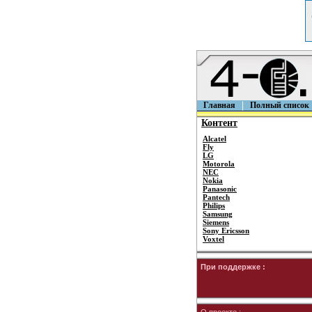
Главная
Полный список
Контент
Alcatel
Fly
LG
Motorola
NEC
Nokia
Panasonic
Pantech
Philips
Samsung
Siemens
Sony Ericsson
Voxtel
При поддержке :