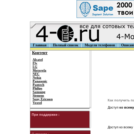
Главная
Полный список
Модели телефонов
Описан
Контент
Alcatel
Fly
LG
Motorola
NEC
Nokia
Panasonic
Pantech
Philips
Samsung
Siemens
Sony Ericsson
Как получить п
Voxtel
Доступ
ко всему
При поддержке :
Доступ ко всему 