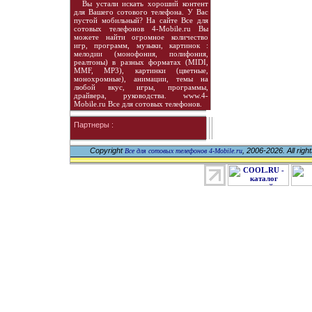
Вы устали искать хороший контент
для Вашего сотового телефона. У Вас
пустой мобильный? На сайте Все для
сотовых телефонов 4-Mobile.ru Вы
можете найти огромное количество
игр, программ, музыки, картинок :
мелодии (монофония, полифония,
реалтоны) в разных форматах (MIDI,
MMF, MP3), картинки (цветные,
монохромные), анимации, темы на
любой вкус, игры, программы,
драйвера, руководства. www.4-
Mobile.ru Все для сотовых телефонов.
Партнеры :
Copyright
, 2006-2026. All righ
Все для сотовых телефонов 4-Mobile.ru