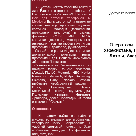
О проекте :
Вы устали искать хороший контент
для Вашего сотового телефона. У
Доступ ко всему 
Вас пустой мобильный? На сайте
Все для сотовых телефонов 4-
Mobile.ru
Вы можете найти огромное
количество игр, программ, музыки,
картинок : мелодии (монофония,
полифония, реалтоны) в разных
форматах (MIDI, MMF, MP3),
картинки (цветные, монохромные),
анимации, темы на любой вкус, игры,
Операторы
программы, драйвера, руководства.
Узбекистана, 
Скачайте игры, мелодии, картинки,
документацию, анимации, темы,
Литвы, Азе
программы для Вашего мобильного
абсолютно бесплатно.
Скачать контент бесплатно просто -
найдите марку Вашего телефона
(Alcatel, Fly, LG, Motorola, NEC, Nokia,
Panasonic, Pantech, Philips, Samsung,
Siemens, Sony Ericsson, Voxtel),
выберите необходимый раздел -
Игры, Руководства, Темы,
Мобильный офис, Мультимедиа,
Полезные утилиты, Интернет,
Драйвера, далее необходимый файл
и нажмите "Скачать".
О проекте :
На нашем сайте вы найдете
множество мелодий для мобильных
телефонов всех направление с
удобной системой поиска по базе
мобильных мелодий. Все форматы:
midi, mmf, mp3.