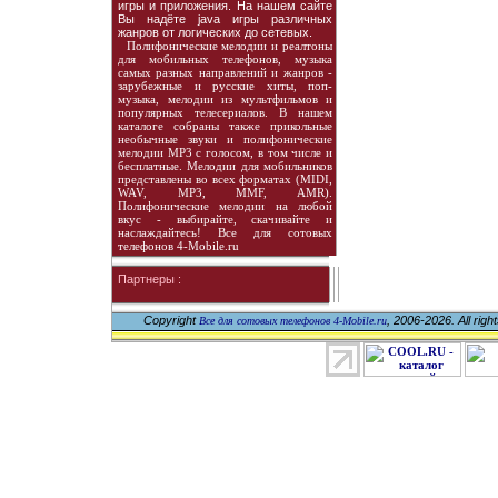
игры и приложения. На нашем сайте
Вы надёте java игры различных
жанров от логических до сетевых.
Полифонические мелодии и реалтоны
для мобильных телефонов, музыка
самых разных направлений и жанров -
зарубежные и русские хиты, поп-
музыка, мелодии из мультфильмов и
популярных телесериалов. В нашем
каталоге собраны также прикольные
необычные звуки и полифонические
мелодии MP3 с голосом, в том числе и
бесплатные. Мелодии для мобильников
представлены во всех форматах (MIDI,
WAV, MP3, MMF, AMR).
Полифонические мелодии на любой
вкус - выбирайте, скачивайте и
наслаждайтесь! Все для сотовых
телефонов 4-Mobile.ru
Партнеры :
Copyright
, 2006-2026. All righ
Все для сотовых телефонов 4-Mobile.ru