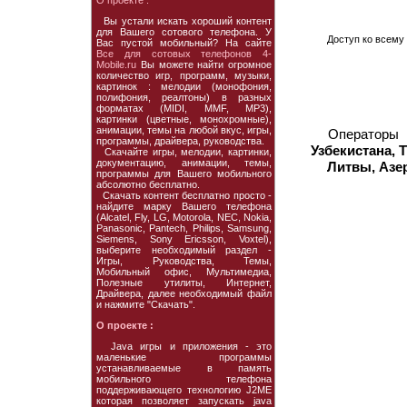
О проекте :
Вы устали искать хороший контент
для Вашего сотового телефона. У
Доступ ко всему 
Вас пустой мобильный? На сайте
Все для сотовых телефонов 4-
Mobile.ru
Вы можете найти огромное
количество игр, программ, музыки,
картинок : мелодии (монофония,
полифония, реалтоны) в разных
форматах (MIDI, MMF, MP3),
картинки (цветные, монохромные),
анимации, темы на любой вкус, игры,
Операторы
программы, драйвера, руководства.
Узбекистана, 
Скачайте игры, мелодии, картинки,
документацию, анимации, темы,
Литвы, Азе
программы для Вашего мобильного
абсолютно бесплатно.
Скачать контент бесплатно просто -
найдите марку Вашего телефона
(Alcatel, Fly, LG, Motorola, NEC, Nokia,
Panasonic, Pantech, Philips, Samsung,
Siemens, Sony Ericsson, Voxtel),
выберите необходимый раздел -
Игры, Руководства, Темы,
Мобильный офис, Мультимедиа,
Полезные утилиты, Интернет,
Драйвера, далее необходимый файл
и нажмите "Скачать".
О проекте :
Java игры и приложения - это
маленькие программы
устанавливаемые в память
мобильного телефона
поддерживающего технологию J2ME
которая позволяет запускать java