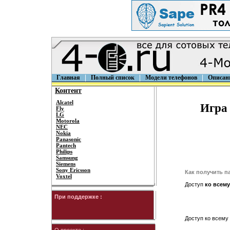
Главная
Полный список
Модели телефонов
Описан
Контент
Alcatel
Игра 
Fly
LG
Motorola
NEC
Nokia
Panasonic
Pantech
Philips
Samsung
Siemens
Sony Ericsson
Как получить п
Voxtel
Доступ
ко всему
При поддержке :
Доступ ко всему 