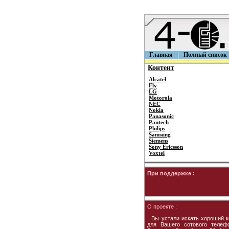
Главная
Полный список
Контент
Alcatel
Fly
LG
Motorola
NEC
Nokia
Panasonic
Pantech
Philips
Samsung
Siemens
Sony Ericsson
Voxtel
При поддержке :
О проекте :
Вы устали искать хороший к
для Вашего сотового телеф