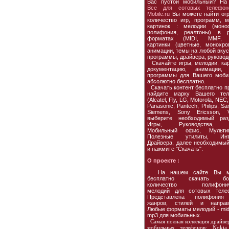
Вас пустой мобильный? На
Все для сотовых телефон
Mobile.ru
Вы можете найти ог
количество игр, программ, м
картинок : мелодии (моно
полифония, реалтоны) в р
форматах (MIDI, MMF, 
картинки (цветные, монохро
анимации, темы на любой вкус,
программы, драйвера, руковод
Скачайте игры, мелодии, кар
документацию, анимации, 
программы для Вашего моби
абсолютно бесплатно.
Скачать контент бесплатно пр
найдите марку Вашего тел
(Alcatel, Fly, LG, Motorola, NEC,
Panasonic, Pantech, Philips, S
Siemens, Sony Ericsson, Vo
выберите необходимый раз
Игры, Руководства, 
Мобильный офис, Мультим
Полезные утилиты, Инте
Драйвера, далее необходимы
и нажмите "Скачать".
О проекте :
На нашем сайте Вы м
бесплатно скачать бо
количество полифонич
мелодий для сотовых теле
Представлена полифония
жанров, стилей и направл
Любые форматы мелодий - midi
mp3 для мобильных.
Самая полная коллекция драйве
мобильных телефонов: Nokia