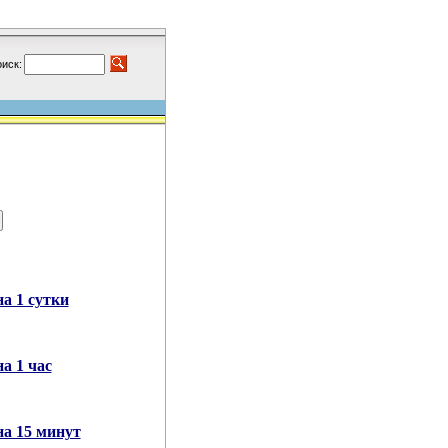
иск:
а 1 сутки
а 1 час
на 15 минут