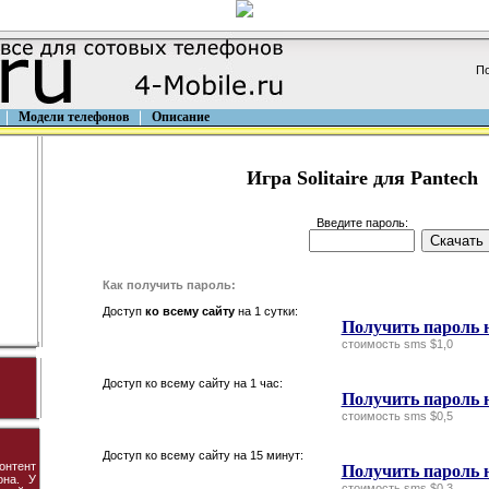
По
Модели телефонов
Описание
Игра Solitaire для Pantech
Введите пароль:
Как получить пароль:
Доступ
ко всему сайту
на 1 сутки:
Получить пароль н
стоимость sms $1,0
Доступ ко всему сайту на 1 час:
Получить пароль н
стоимость sms $0,5
Доступ ко всему сайту на 15 минут:
онтент
Получить пароль 
она. У
стоимость sms $0,3