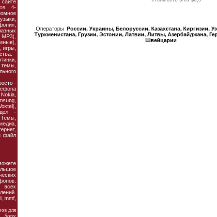
 сайте
ов 4-
ромное
узыки,
фония,
Операторы
России, Украины, Белорусcии, Казахстана, Киргизии, У
азных
Туркменистана, Грузии, Эстонии, Латвии, Литвы, Азербайджана, Ге
MP3),
Швейцарии
мные),
 игры,
ства.
тинки,
темы,
льного
осто -
ефона
 Nokia,
amsung,
xtel),
дел -
Темы,
едиа,
рнет,
й файл
ожете
льшое
еских
фонов.
 всех
ений.
, mmf,
ров для
, Sony