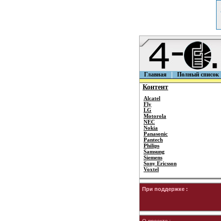
Главная
Полный список
Контент
Alcatel
Fly
LG
Motorola
NEC
Nokia
Panasonic
Pantech
Philips
Samsung
Siemens
Sony Ericsson
Voxtel
При поддержке :