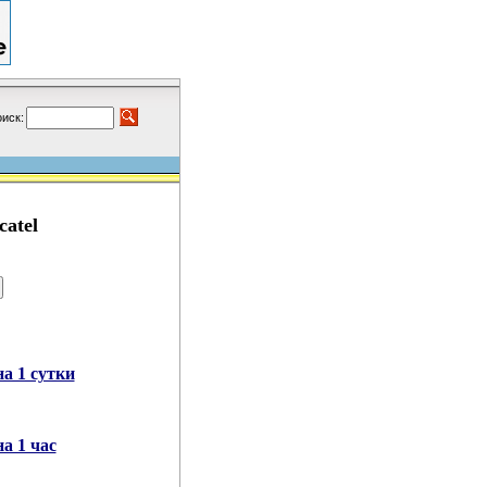
иск:
catel
а 1 сутки
а 1 час