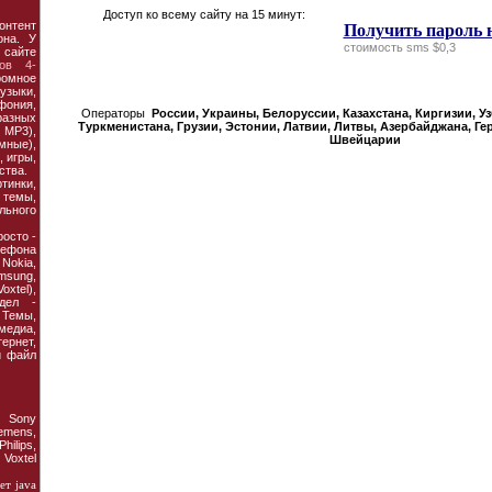
Доступ ко всему сайту на 15 минут:
онтент
Получить пароль 
она. У
стоимость sms $0,3
 сайте
ов 4-
ромное
узыки,
фония,
Операторы
России, Украины, Белорусcии, Казахстана, Киргизии, У
азных
Туркменистана, Грузии, Эстонии, Латвии, Литвы, Азербайджана, Ге
MP3),
Швейцарии
мные),
 игры,
ства.
тинки,
темы,
льного
осто -
ефона
 Nokia,
amsung,
xtel),
дел -
Темы,
едиа,
рнет,
й файл
 Sony
emens,
hilips,
oxtel
ет java