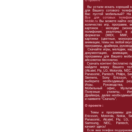
О проекте :
Вы устали искать хороший к
для Вашего сотового телеф
Вас пустой мобильный? На
Все для сотовых телефон
Mobile.ru
Вы можете найти ог
количество игр, программ, м
картинок : мелодии (моно
полифония, реалтоны) в р
форматах (MIDI, MMF, 
картинки (цветные, монохро
анимации, темы на любой вкус,
программы, драйвера, руковод
Скачайте игры, мелодии, кар
документацию, анимации, 
программы для Вашего моби
абсолютно бесплатно.
Скачать контент бесплатно пр
найдите марку Вашего тел
(Alcatel, Fly, LG, Motorola, NEC,
Panasonic, Pantech, Philips, S
Siemens, Sony Ericsson, Vo
выберите необходимый раз
Игры, Руководства, 
Мобильный офис, Мультим
Полезные утилиты, Инте
Драйвера, далее необходимы
и нажмите "Скачать".
О проекте :
Темы и программы для
Ericsson, Motorola, Nokia, Si
Panasonic, Alcatel, Fly, LG, P
Samsung, NEC, Pantech, V
качают здесь!
Если ваш телефон поддержива