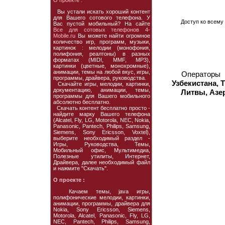
О проекте :
Вы устали искать хороший контент
для Вашего сотового телефона. У
Доступ ко всему 
Вас пустой мобильный? На сайте
Все для сотовых телефонов 4-
Mobile.ru
Вы можете найти огромное
количество игр, программ, музыки,
картинок : мелодии (монофония,
полифония, реалтоны) в разных
форматах (MIDI, MMF, MP3),
картинки (цветные, монохромные),
анимации, темы на любой вкус, игры,
Операторы
программы, драйвера, руководства.
Узбекистана, 
Скачайте игры, мелодии, картинки,
документацию, анимации, темы,
Литвы, Азе
программы для Вашего мобильного
абсолютно бесплатно.
Скачать контент бесплатно просто -
найдите марку Вашего телефона
(Alcatel, Fly, LG, Motorola, NEC, Nokia,
Panasonic, Pantech, Philips, Samsung,
Siemens, Sony Ericsson, Voxtel),
выберите необходимый раздел -
Игры, Руководства, Темы,
Мобильный офис, Мультимедиа,
Полезные утилиты, Интернет,
Драйвера, далее необходимый файл
и нажмите "Скачать".
О проекте :
Качаем темы, java игры,
полифонические мелодии, картинки,
анимации, программы, драйвера для
Nokia, Sony Ericsson, Siemens,
Motorola, Alcatel, Panasonic, Fly, LG,
NEC, Pantech, Philips, Samsung,