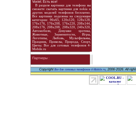
Voxtel. Есть все!
В разделе картинки для телефона вы
сможете скачать картинки для nokia и
других моделей телефонов бесплатно.
Все картинки поделены на следующие
категории: 96х65, 120х120, 128х128,
176х176, 176х208, 176х220, 208х144,
208х176, 208х208, 208х320, 240х320,
Автомобили, Девушки эротика,
Животные, Знаменитости, Игры,
Логотипы, Любовь, Мультфильмы,
Праздник, Приколы, Природа, Спорт,
Цветы. Все для сотовых телефонов 4-
Mobile.ru
Партнеры :
Copyright
, 2006-2026. All righ
Все для сотовых телефонов 4-Mobile.ru