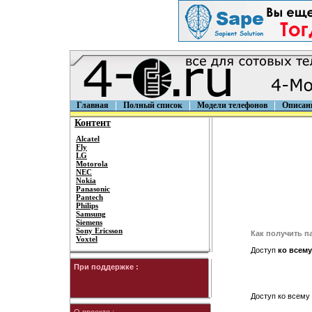
Главная
Полный список
Модели телефонов
Описан
Контент
Alcatel
Fly
LG
Motorola
NEC
Nokia
Panasonic
Pantech
Philips
Samsung
Siemens
Sony Ericsson
Как получить п
Voxtel
Доступ
ко всему
При поддержке :
Доступ ко всему 