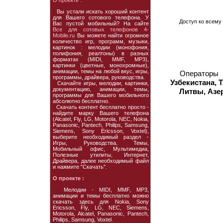
О проекте :
Вы устали искать хороший контент
для Вашего сотового телефона. У
Доступ ко всему 
Вас пустой мобильный? На сайте
Все для сотовых телефонов 4-
Mobile.ru
Вы можете найти огромное
количество игр, программ, музыки,
картинок : мелодии (монофония,
полифония, реалтоны) в разных
форматах (MIDI, MMF, MP3),
картинки (цветные, монохромные),
анимации, темы на любой вкус, игры,
Операторы
программы, драйвера, руководства.
Узбекистана, 
Скачайте игры, мелодии, картинки,
документацию, анимации, темы,
Литвы, Азе
программы для Вашего мобильного
абсолютно бесплатно.
Скачать контент бесплатно просто -
найдите марку Вашего телефона
(Alcatel, Fly, LG, Motorola, NEC, Nokia,
Panasonic, Pantech, Philips, Samsung,
Siemens, Sony Ericsson, Voxtel),
выберите необходимый раздел -
Игры, Руководства, Темы,
Мобильный офис, Мультимедиа,
Полезные утилиты, Интернет,
Драйвера, далее необходимый файл
и нажмите "Скачать".
О проекте :
Мелодии - MIDI, MMF, MP3,
анимации и темы бесплатно можно
скачать здесь для Nokia, Sony
Ericsson, Fly, LG, NEC, Siemens,
Motorola, Alcatel, Panasonic, Pantech,
Philips, Samsung, Voxtel.