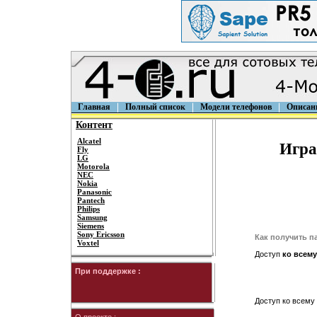
Главная
Полный список
Модели телефонов
Описан
Контент
Alcatel
Игра
Fly
LG
Motorola
NEC
Nokia
Panasonic
Pantech
Philips
Samsung
Siemens
Sony Ericsson
Как получить п
Voxtel
Доступ
ко всему
При поддержке :
Доступ ко всему 