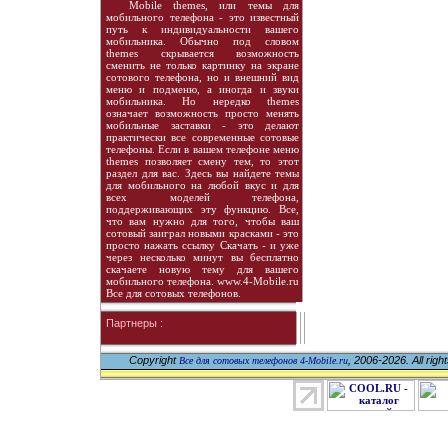
Mobile themes, или темы для
мобильного телефона - это известный
путь к индивидуальности вашего
мобильника. Обычно под словом
themes скрывается возможность
сменить не только картинку на экране
сотового телефона, но и внешний вид
меню и подменю, а иногда и звуки
мобильника. Но нередко themes
означает возможность просто менять
мобильные заставки - это делают
практически все современные сотовые
телефоны. Если в вашем телефоне меню
themes позволяет смену тем, то этот
раздел для вас. Здесь вы найдете темы
для мобильного на любой вкус и для
всех моделей телефона,
поддерживающих эту функцию. Все,
что вам нужно для того, чтобы ваш
сотовый заиграл новыми красками - это
просто нажать ссылку Скачать - и уже
через несколько минут вы бесплатно
скачаете новую тему для вашего
мобильного телефона. www.4-Mobile.ru
Все для сотовых телефонов.
Партнеры :
Copyright
, 2006-2026. All righ
Все для сотовых телефонов 4-Mobile.ru