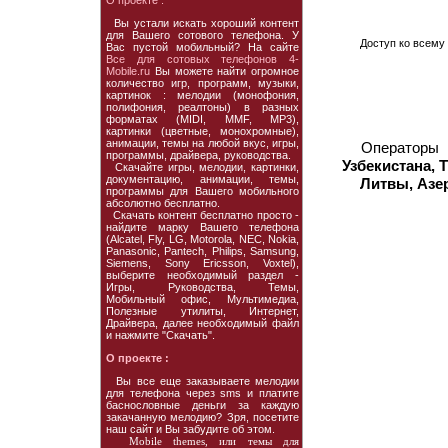
О проекте :
Вы устали искать хороший контент
для Вашего сотового телефона. У
Доступ ко всему 
Вас пустой мобильный? На сайте
Все для сотовых телефонов 4-
Mobile.ru
Вы можете найти огромное
количество игр, программ, музыки,
картинок : мелодии (монофония,
полифония, реалтоны) в разных
форматах (MIDI, MMF, MP3),
картинки (цветные, монохромные),
анимации, темы на любой вкус, игры,
Операторы
программы, драйвера, руководства.
Узбекистана, 
Скачайте игры, мелодии, картинки,
документацию, анимации, темы,
Литвы, Азе
программы для Вашего мобильного
абсолютно бесплатно.
Скачать контент бесплатно просто -
найдите марку Вашего телефона
(Alcatel, Fly, LG, Motorola, NEC, Nokia,
Panasonic, Pantech, Philips, Samsung,
Siemens, Sony Ericsson, Voxtel),
выберите необходимый раздел -
Игры, Руководства, Темы,
Мобильный офис, Мультимедиа,
Полезные утилиты, Интернет,
Драйвера, далее необходимый файл
и нажмите "Скачать".
О проекте :
Вы все еще заказываете мелодии
для телефона через sms и платите
баснословные деньги за каждую
закачанную мелодию? Зря, посетите
наш сайт и Вы забудите об этом.
Mobile themes, или темы для