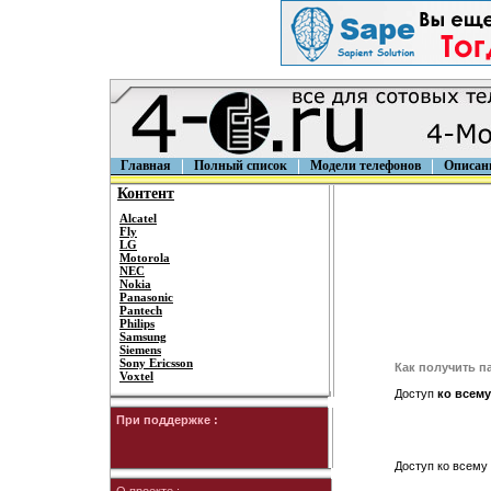
Главная
Полный список
Модели телефонов
Описан
Контент
Alcatel
Fly
LG
Motorola
NEC
Nokia
Panasonic
Pantech
Philips
Samsung
Siemens
Sony Ericsson
Как получить п
Voxtel
Доступ
ко всему
При поддержке :
Доступ ко всему 