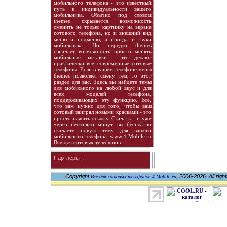
мобильного телефона - это известный
путь к индивидуальности вашего
мобильника. Обычно под словом
themes скрывается возможность
сменить не только картинку на экране
сотового телефона, но и внешний вид
меню и подменю, а иногда и звуки
мобильника. Но нередко themes
означает возможность просто менять
мобильные заставки - это делают
практически все современные сотовые
телефоны. Если в вашем телефоне меню
themes позволяет смену тем, то этот
раздел для вас. Здесь вы найдете темы
для мобильного на любой вкус и для
всех моделей телефона,
поддерживающих эту функцию. Все,
что вам нужно для того, чтобы ваш
сотовый заиграл новыми красками - это
просто нажать ссылку Скачать - и уже
через несколько минут вы бесплатно
скачаете новую тему для вашего
мобильного телефона. www.4-Mobile.ru
Все для сотовых телефонов.
Партнеры :
Copyright
, 2006-2026. All righ
Все для сотовых телефонов 4-Mobile.ru