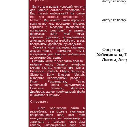
О проекте :
Доступ ко всему 
Вы устали искать хороший контент
для Вашего сотового телефона. У
Вас пустой мобильный? На сайте
Все для сотовых телефонов 4-
Доступ ко всему 
Mobile.ru
Вы можете найти огромное
количество игр, программ, музыки,
картинок : мелодии (монофония,
полифония, реалтоны) в разных
форматах (MIDI, MMF, MP3),
картинки (цветные, монохромные),
анимации, темы на любой вкус, игры,
программы, драйвера, руководства.
Скачайте игры, мелодии, картинки,
Операторы
документацию, анимации, темы,
Узбекистана, 
программы для Вашего мобильного
абсолютно бесплатно.
Литвы, Азе
Скачать контент бесплатно просто -
найдите марку Вашего телефона
(Alcatel, Fly, LG, Motorola, NEC, Nokia,
Panasonic, Pantech, Philips, Samsung,
Siemens, Sony Ericsson, Voxtel),
выберите необходимый раздел -
Игры, Руководства, Темы,
Мобильный офис, Мультимедиа,
Полезные утилиты, Интернет,
Драйвера, далее необходимый файл
и нажмите "Скачать".
О проекте :
Пока wap-версия сайта в
разработке, вы можете скачивать
понравившиеся mp3, midi, mmf
мелодии/приколы на компьютер, и
загружать в телефон через data
кабель, инфракрасный порт или