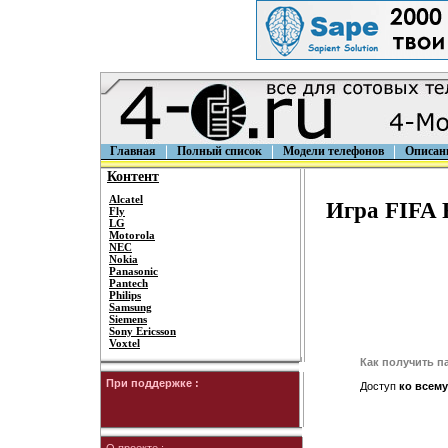
Главная
Полный список
Модели телефонов
Описан
Контент
Alcatel
Игра FIFA F
Fly
LG
Motorola
NEC
Nokia
Panasonic
Pantech
Philips
Samsung
Siemens
Sony Ericsson
Voxtel
Как получить п
При поддержке :
Доступ
ко всему