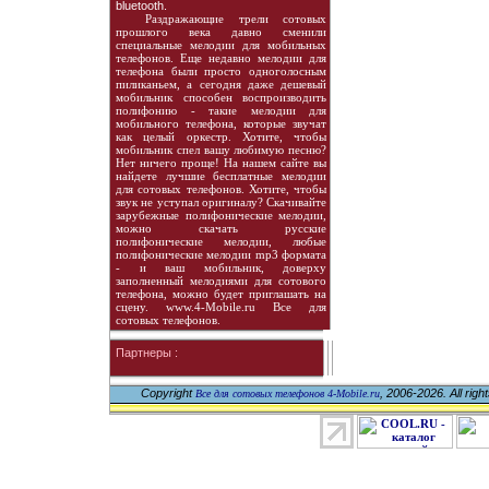
bluetooth.
Раздражающие трели сотовых
прошлого века давно сменили
специальные мелодии для мобильных
телефонов. Еще недавно мелодии для
телефона были просто одноголосным
пиликаньем, а сегодня даже дешевый
мобильник способен воспроизводить
полифонию - такие мелодии для
мобильного телефона, которые звучат
как целый оркестр. Хотите, чтобы
мобильник спел вашу любимую песню?
Нет ничего проще! На нашем сайте вы
найдете лучшие бесплатные мелодии
для сотовых телефонов. Хотите, чтобы
звук не уступал оригиналу? Скачивайте
зарубежные полифонические мелодии,
можно скачать русские
полифонические мелодии, любые
полифонические мелодии mp3 формата
- и ваш мобильник, доверху
заполненный мелодиями для сотового
телефона, можно будет приглашать на
сцену. www.4-Mobile.ru Все для
сотовых телефонов.
Партнеры :
Copyright
, 2006-2026. All righ
Все для сотовых телефонов 4-Mobile.ru