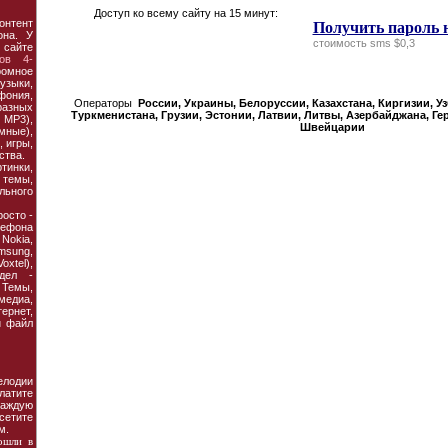
Доступ ко всему сайту на 15 минут:
онтент
Получить пароль 
она. У
стоимость sms $0,3
 сайте
ов 4-
ромное
узыки,
фония,
Операторы
России, Украины, Белорусcии, Казахстана, Киргизии, У
азных
Туркменистана, Грузии, Эстонии, Латвии, Литвы, Азербайджана, Ге
MP3),
Швейцарии
мные),
 игры,
ства.
тинки,
темы,
льного
осто -
ефона
 Nokia,
amsung,
xtel),
дел -
Темы,
едиа,
рнет,
й файл
елодии
латите
аждую
сетите
м.
ошли в