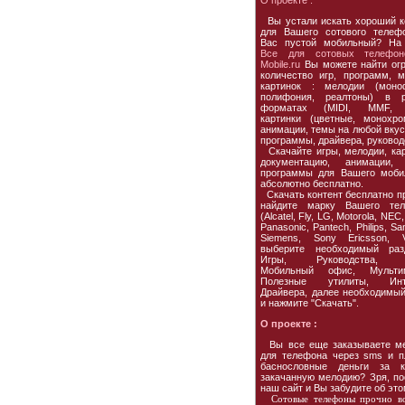
О проекте :
Вы устали искать хороший к
для Вашего сотового телеф
Вас пустой мобильный? На
Все для сотовых телефон
Mobile.ru
Вы можете найти ог
количество игр, программ, м
картинок : мелодии (моно
полифония, реалтоны) в р
форматах (MIDI, MMF, 
картинки (цветные, монохро
анимации, темы на любой вкус,
программы, драйвера, руковод
Скачайте игры, мелодии, кар
документацию, анимации, 
программы для Вашего моби
абсолютно бесплатно.
Скачать контент бесплатно пр
найдите марку Вашего тел
(Alcatel, Fly, LG, Motorola, NEC,
Panasonic, Pantech, Philips, S
Siemens, Sony Ericsson, Vo
выберите необходимый раз
Игры, Руководства, 
Мобильный офис, Мультим
Полезные утилиты, Инте
Драйвера, далее необходимы
и нажмите "Скачать".
О проекте :
Вы все еще заказываете м
для телефона через sms и п
баснословные деньги за к
закачанную мелодию? Зря, по
наш сайт и Вы забудите об это
Сотовые телефоны прочно в