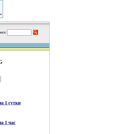
иск:
G
а 1 сутки
а 1 час