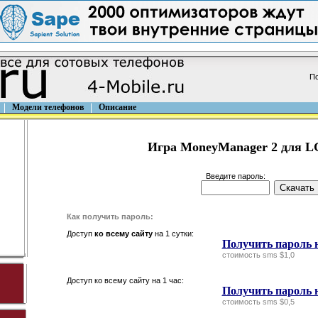
По
Модели телефонов
Описание
Игра MoneyManager 2 для L
Введите пароль:
Как получить пароль:
Доступ
ко всему сайту
на 1 сутки:
Получить пароль н
стоимость sms $1,0
Доступ ко всему сайту на 1 час:
Получить пароль н
стоимость sms $0,5