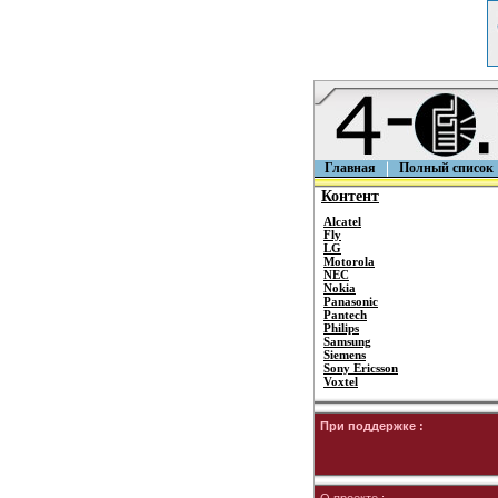
Главная
Полный список
Контент
Alcatel
Fly
LG
Motorola
NEC
Nokia
Panasonic
Pantech
Philips
Samsung
Siemens
Sony Ericsson
Voxtel
При поддержке :