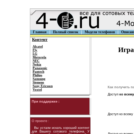
Главная
Полный список
Модели телефонов
Описан
Контент
Alcatel
Игра
Fly
LG
Motorola
NEC
Nokia
Panasonic
Pantech
Philips
Samsung
Siemens
Sony Ericsson
Как получить п
Voxtel
Доступ
ко всему
При поддержке :
Доступ ко всему 
О проекте :
Вы устали искать хороший контент
для Вашего сотового телефона. У
Доступ ко всему 