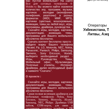
Вас пустой мобильный? На сайте
Все для сотовых телефонов 4-
Mobile.ru
Вы можете найти огромное
количество игр, программ, музыки,
картинок : мелодии (монофония,
полифония, реалтоны) в разных
форматах (MIDI, MMF, MP3),
картинки (цветные, монохромные),
анимации, темы на любой вкус, игры,
Операторы
программы, драйвера, руководства.
Узбекистана, 
Скачайте игры, мелодии, картинки,
документацию, анимации, темы,
Литвы, Азе
программы для Вашего мобильного
абсолютно бесплатно.
Скачать контент бесплатно просто -
найдите марку Вашего телефона
(Alcatel, Fly, LG, Motorola, NEC, Nokia,
Panasonic, Pantech, Philips, Samsung,
Siemens, Sony Ericsson, Voxtel),
выберите необходимый раздел -
Игры, Руководства, Темы,
Мобильный офис, Мультимедиа,
Полезные утилиты, Интернет,
Драйвера, далее необходимый файл
и нажмите "Скачать".
О проекте :
Скачайте игры, мелодии, картинки,
документацию, анимации, темы,
программы для Вашего мобильного
абсолютно бесплатно.
Самая полная коллекция драйверов для
мобильных телефонов: Nokia, Sony
Ericsson, Siemens, Motorola, Alcatel,
Samsung, NEC, Philips. Драйвера USB
кабеля, COM-порта, для связи и
соединения сотового телефона и ПК