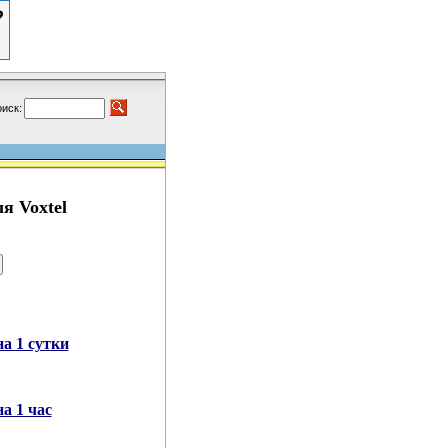
иск:
я Voxtel
а 1 сутки
а 1 час