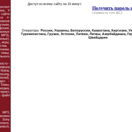
Доступ ко всему сайту на 15 минут:
онтент
Получить пароль 
она. У
стоимость sms $0,3
 сайте
ов 4-
ромное
узыки,
фония,
Операторы
России, Украины, Белорусcии, Казахстана, Киргизии, У
азных
Туркменистана, Грузии, Эстонии, Латвии, Литвы, Азербайджана, Ге
MP3),
Швейцарии
мные),
 игры,
ства.
тинки,
темы,
льного
осто -
ефона
 Nokia,
amsung,
xtel),
дел -
Темы,
едиа,
рнет,
й файл
 MP3,
 можно
 Sony
emens,
antech,