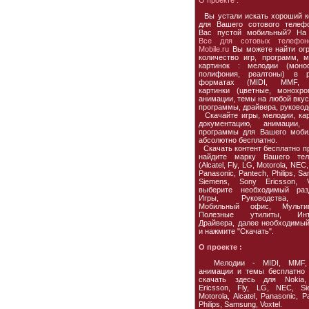
О проекте :
Вы устали искать хороший к
для Вашего сотового телеф
Вас пустой мобильный? На
Все для сотовых телефон
Mobile.ru
Вы можете найти ог
количество игр, программ, м
картинок : мелодии (моно
полифония, реалтоны) в р
форматах (MIDI, MMF, 
картинки (цветные, монохро
анимации, темы на любой вкус,
программы, драйвера, руковод
Скачайте игры, мелодии, кар
документацию, анимации, 
программы для Вашего моби
абсолютно бесплатно.
Скачать контент бесплатно пр
найдите марку Вашего тел
(Alcatel, Fly, LG, Motorola, NEC,
Panasonic, Pantech, Philips, S
Siemens, Sony Ericsson, Vo
выберите необходимый раз
Игры, Руководства, 
Мобильный офис, Мультим
Полезные утилиты, Инте
Драйвера, далее необходимы
и нажмите "Скачать".
О проекте :
Мелодии - MIDI, MMF,
анимации и темы бесплатно
скачать здесь для Nokia,
Ericsson, Fly, LG, NEC, Si
Motorola, Alcatel, Panasonic, P
Philips, Samsung, Voxtel.