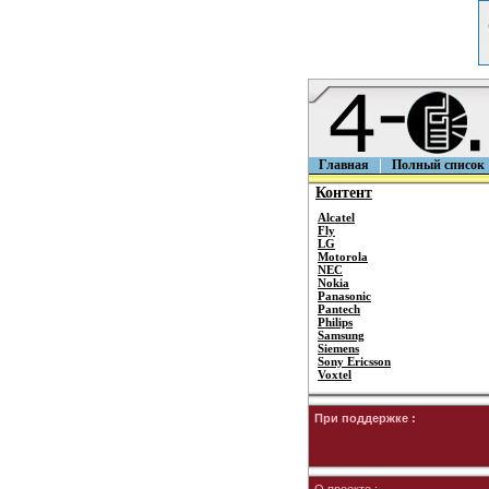
Главная
Полный список
Контент
Alcatel
Fly
LG
Motorola
NEC
Nokia
Panasonic
Pantech
Philips
Samsung
Siemens
Sony Ericsson
Voxtel
При поддержке :