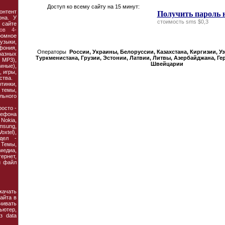
Доступ ко всему сайту на 15 минут:
онтент
Получить пароль 
она. У
стоимость sms $0,3
 сайте
ов 4-
ромное
узыки,
фония,
Операторы
России, Украины, Белорусcии, Казахстана, Киргизии, У
азных
Туркменистана, Грузии, Эстонии, Латвии, Литвы, Азербайджана, Ге
MP3),
Швейцарии
мные),
 игры,
ства.
тинки,
темы,
льного
осто -
ефона
 Nokia,
amsung,
xtel),
дел -
Темы,
едиа,
рнет,
й файл
ачать
айта в
чивать
ьютер,
з data