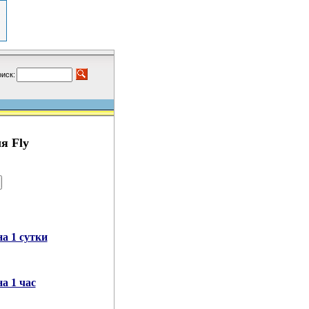
иск:
я Fly
а 1 сутки
а 1 час