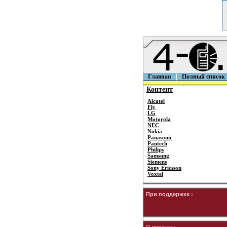
Главная
Полный список
Контент
Alcatel
Fly
LG
Motorola
NEC
Nokia
Panasonic
Pantech
Philips
Samsung
Siemens
Sony Ericsson
Voxtel
При поддержке :