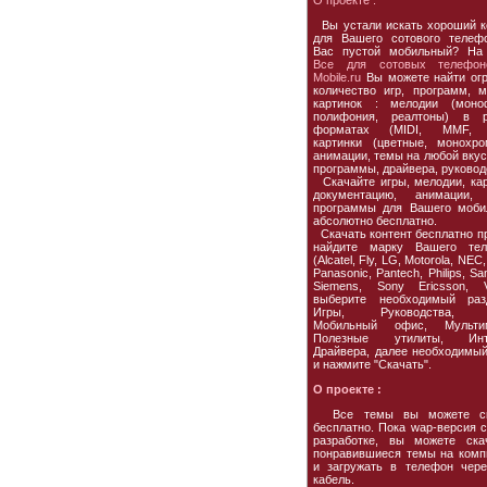
О проекте :
Вы устали искать хороший к
для Вашего сотового телеф
Вас пустой мобильный? На
Все для сотовых телефон
Mobile.ru
Вы можете найти ог
количество игр, программ, м
картинок : мелодии (моно
полифония, реалтоны) в р
форматах (MIDI, MMF, 
картинки (цветные, монохро
анимации, темы на любой вкус,
программы, драйвера, руковод
Скачайте игры, мелодии, кар
документацию, анимации, 
программы для Вашего моби
абсолютно бесплатно.
Скачать контент бесплатно пр
найдите марку Вашего тел
(Alcatel, Fly, LG, Motorola, NEC,
Panasonic, Pantech, Philips, S
Siemens, Sony Ericsson, Vo
выберите необходимый раз
Игры, Руководства, 
Мобильный офис, Мультим
Полезные утилиты, Инте
Драйвера, далее необходимы
и нажмите "Скачать".
О проекте :
Все темы вы можете ск
бесплатно. Пока wap-версия с
разработке, вы можете ска
понравившиеся темы на комп
и загружать в телефон чере
кабель.