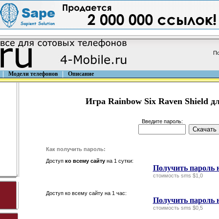
По
Модели телефонов
Описание
Игра Rainbow Six Raven Shield дл
Введите пароль:
Как получить пароль:
Доступ
ко всему сайту
на 1 сутки:
Получить пароль н
стоимость sms $1,0
Доступ ко всему сайту на 1 час:
Получить пароль н
стоимость sms $0,5