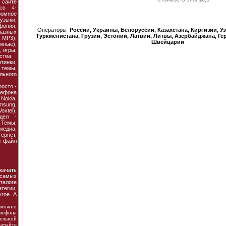
 сайте
ов 4-
ромное
узыки,
фония,
Операторы
России, Украины, Белорусcии, Казахстана, Киргизии, У
азных
Туркменистана, Грузии, Эстонии, Латвии, Литвы, Азербайджана, Ге
MP3),
Швейцарии
мные),
 игры,
ства.
тинки,
темы,
льного
осто -
ефона
 Nokia,
amsung,
xtel),
дел -
Темы,
едиа,
рнет,
й файл
ачать
 самых
талоге
тегии,
гое. А
можно
елефона
ельной
чайте