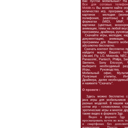
Вас пустой мобильный? На
Все для сотовых телефон
Mobile.ru
Вы можете найти ог
количество игр, программ, м
картинок : мелодии (моно
полифония, реалтоны) в р
форматах (MIDI, MMF, 
картинки (цветные, монохро
анимации, темы на любой вкус,
программы, драйвера, руковод
Скачайте игры, мелодии, кар
документацию, анимации, 
программы для Вашего моби
абсолютно бесплатно.
Скачать контент бесплатно пр
найдите марку Вашего тел
(Alcatel, Fly, LG, Motorola, NEC,
Panasonic, Pantech, Philips, S
Siemens, Sony Ericsson, Vo
выберите необходимый раз
Игры, Руководства, 
Мобильный офис, Мультим
Полезные утилиты, Инте
Драйвера, далее необходимы
и нажмите "Скачать".
О проекте :
Здесь можно бесплатно ск
java игры для мобильников
разных моделей. В нашем ка
сотни игр - головоломки, стра
эротические игры и многое дру
также видео в формате 3gp.
Видео в формате 3gp 
просматривать почти во всех т
и смартфонах без дополнит
конвертации. Просто зака