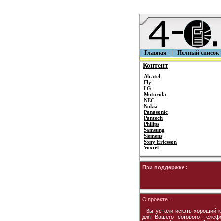
Главная
Полный список
Контент
Alcatel
Fly
LG
Motorola
NEC
Nokia
Panasonic
Pantech
Philips
Samsung
Siemens
Sony Ericsson
Voxtel
При поддержке :
О проекте :
Вы устали искать хороший к
для Вашего сотового телеф