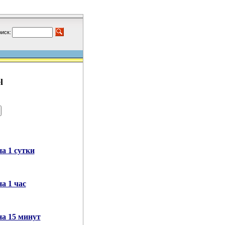
иск:
l
а 1 сутки
а 1 час
на 15 минут