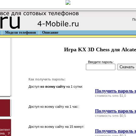
По
Модели телефонов
Описание
Игра KX 3D Chess для Alcate
Введите пароль:
Как получить пароль:
Доступ
ко всему сайту
на 1 сутки:
Получить пароль н
стоимость sms $1,0
Доступ ко всему сайту на 1 час:
Получить пароль н
стоимость sms $0,5
Доступ ко всему сайту на 15 минут:
онтент
Получить пароль 
она. У
стоимость sms $0,3