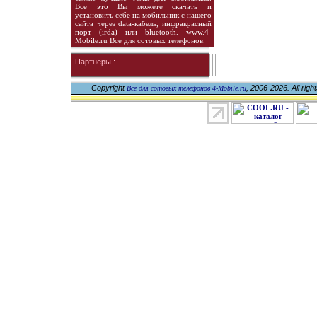
Все это Вы можете скачать и
установить себе на мобильник с нашего
сайта через data-кабель, инфракрасный
порт (irda) или bluetooth. www.4-
Mobile.ru Все для сотовых телефонов.
Партнеры :
Copyright
, 2006-2026. All righ
Все для сотовых телефонов 4-Mobile.ru