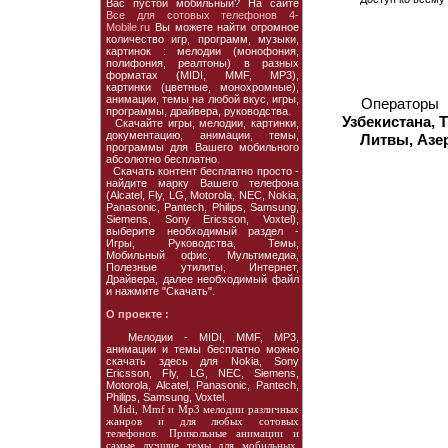
Вас пустой мобильный? На сайте
Все для сотовых телефонов 4-
Mobile.ru
Вы можете найти огромное
количество игр, программ, музыки,
картинок : мелодии (монофония,
полифония, реалтоны) в разных
форматах (MIDI, MMF, MP3),
картинки (цветные, монохромные),
анимации, темы на любой вкус, игры,
Операторы
программы, драйвера, руководства.
Узбекистана, 
Скачайте игры, мелодии, картинки,
документацию, анимации, темы,
Литвы, Азе
программы для Вашего мобильного
абсолютно бесплатно.
Скачать контент бесплатно просто -
найдите марку Вашего телефона
(Alcatel, Fly, LG, Motorola, NEC, Nokia,
Panasonic, Pantech, Philips, Samsung,
Siemens, Sony Ericsson, Voxtel),
выберите необходимый раздел -
Игры, Руководства, Темы,
Мобильный офис, Мультимедиа,
Полезные утилиты, Интернет,
Драйвера, далее необходимый файл
и нажмите "Скачать".
О проекте :
Мелодии - MIDI, MMF, MP3,
анимации и темы бесплатно можно
скачать здесь для Nokia, Sony
Ericsson, Fly, LG, NEC, Siemens,
Motorola, Alcatel, Panasonic, Pantech,
Philips, Samsung, Voxtel.
Midi, Mmf и Mp3 мелодии различных
жанров и для любых сотовых
телефонов. Прикольные анимации и
самые лучшие темы для мобильных.