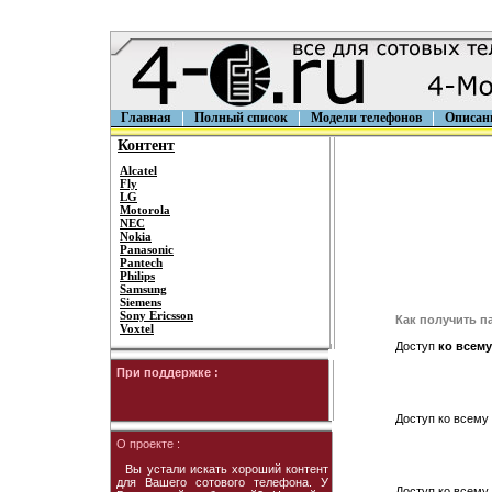
Главная
Полный список
Модели телефонов
Описан
Контент
Alcatel
Fly
LG
Motorola
NEC
Nokia
Panasonic
Pantech
Philips
Samsung
Siemens
Sony Ericsson
Как получить п
Voxtel
Доступ
ко всему
При поддержке :
Доступ ко всему 
О проекте :
Вы устали искать хороший контент
для Вашего сотового телефона. У
Доступ ко всему 