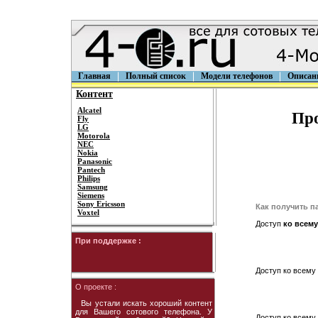
Главная
Полный список
Модели телефонов
Описан
Контент
Alcatel
Про
Fly
LG
Motorola
NEC
Nokia
Panasonic
Pantech
Philips
Samsung
Siemens
Sony Ericsson
Как получить п
Voxtel
Доступ
ко всему
При поддержке :
Доступ ко всему 
О проекте :
Вы устали искать хороший контент
для Вашего сотового телефона. У
Доступ ко всему 