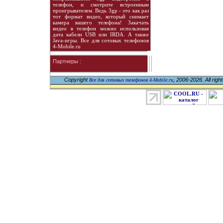
телефон, и смотрите встроенным
проигрывателем. Ведь 3gp - это как раз
тот формат видео, который снимает
камера вашего телефона! Закачать
видео в телефон можно использовав
дата кабели USB или IRDA. А также
Java-игры. Все для сотовых телефонов
4-Mobile.ru
Партнеры :
Copyright
, 2006-2026. All righ
Все для сотовых телефонов 4-Mobile.ru