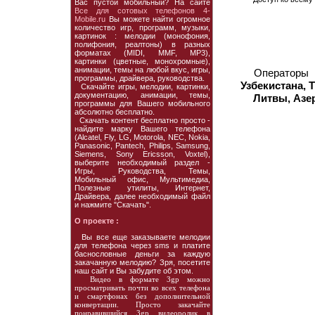
Вас пустой мобильный? На сайте
Все для сотовых телефонов 4-
Mobile.ru
Вы можете найти огромное
количество игр, программ, музыки,
картинок : мелодии (монофония,
полифония, реалтоны) в разных
форматах (MIDI, MMF, MP3),
картинки (цветные, монохромные),
анимации, темы на любой вкус, игры,
Операторы
программы, драйвера, руководства.
Узбекистана, 
Скачайте игры, мелодии, картинки,
документацию, анимации, темы,
Литвы, Азе
программы для Вашего мобильного
абсолютно бесплатно.
Скачать контент бесплатно просто -
найдите марку Вашего телефона
(Alcatel, Fly, LG, Motorola, NEC, Nokia,
Panasonic, Pantech, Philips, Samsung,
Siemens, Sony Ericsson, Voxtel),
выберите необходимый раздел -
Игры, Руководства, Темы,
Мобильный офис, Мультимедиа,
Полезные утилиты, Интернет,
Драйвера, далее необходимый файл
и нажмите "Скачать".
О проекте :
Вы все еще заказываете мелодии
для телефона через sms и платите
баснословные деньги за каждую
закачанную мелодию? Зря, посетите
наш сайт и Вы забудите об этом.
Видео в формате 3gp можно
просматривать почти во всех телефона
и смартфонах без дополнительной
конвертации. Просто закачайте
понравившийся 3gp видеоролик в