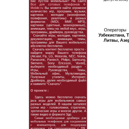
Вас пустой мобильный? На сайте
Все для сотовых телефонов 4-
Mobile.ru
Вы можете найти огромное
количество игр, программ, музыки,
картинок : мелодии (монофония,
полифония, реалтоны) в разных
форматах (MIDI, MMF, MP3),
картинки (цветные, монохромные),
анимации, темы на любой вкус, игры,
Операторы
программы, драйвера, руководства.
Узбекистана, 
Скачайте игры, мелодии, картинки,
документацию, анимации, темы,
Литвы, Азе
программы для Вашего мобильного
абсолютно бесплатно.
Скачать контент бесплатно просто -
найдите марку Вашего телефона
(Alcatel, Fly, LG, Motorola, NEC, Nokia,
Panasonic, Pantech, Philips, Samsung,
Siemens, Sony Ericsson, Voxtel),
выберите необходимый раздел -
Игры, Руководства, Темы,
Мобильный офис, Мультимедиа,
Полезные утилиты, Интернет,
Драйвера, далее необходимый файл
и нажмите "Скачать".
О проекте :
Здесь можно бесплатно скачать
java игры для мобильников самых
разных моделей. В нашем каталоге
сотни игр - головоломки, стратегии,
эротические игры и многое другое. А
также видео в формате 3gp.
Самые необходимые драйвера для
мобильных телефонов: для соединения
с компьютеров, для поддержки
кодировок, для синхронизации с ПК,