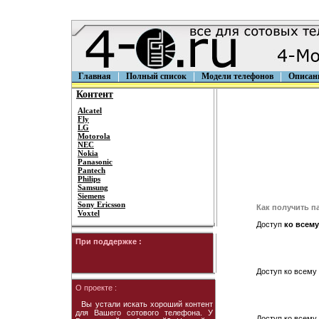
Главная
Полный список
Модели телефонов
Описан
Контент
Alcatel
Fly
LG
Motorola
NEC
Nokia
Panasonic
Pantech
Philips
Samsung
Siemens
Sony Ericsson
Как получить п
Voxtel
Доступ
ко всему
При поддержке :
Доступ ко всему 
О проекте :
Вы устали искать хороший контент
для Вашего сотового телефона. У
Доступ ко всему 