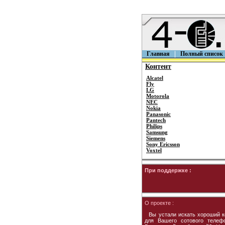
Главная
Полный список
Контент
Alcatel
Fly
LG
Motorola
NEC
Nokia
Panasonic
Pantech
Philips
Samsung
Siemens
Sony Ericsson
Voxtel
При поддержке :
О проекте :
Вы устали искать хороший к
для Вашего сотового телеф