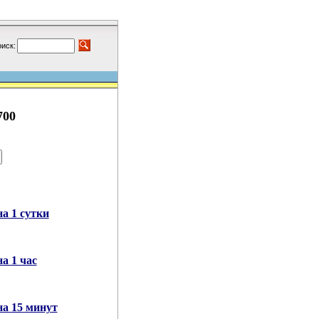
иск:
700
а 1 сутки
а 1 час
на 15 минут