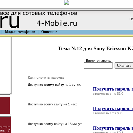
По
Модели телефонов
Описание
Тема №12 для Sony Ericsson K
Введите пароль:
Как получить пароль:
Доступ
ко всему сайту
на 1 сутки:
Получить пароль н
стоимость sms $1,0
Доступ ко всему сайту на 1 час:
Получить пароль н
стоимость sms $0,5
Доступ ко всему сайту на 15 минут:
онтент
Получить пароль 
она. У
стоимость sms $0,3