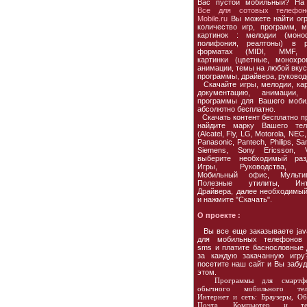
Вас пустой мобильный? На
Все для сотовых телефон
Mobile.ru
Вы можете найти ог
количество игр, программ, м
картинок : мелодии (моно
полифония, реалтоны) в р
форматах (MIDI, MMF, 
картинки (цветные, монохро
анимации, темы на любой вкус,
программы, драйвера, руковод
Скачайте игры, мелодии, кар
документацию, анимации, 
программы для Вашего моби
абсолютно бесплатно.
Скачать контент бесплатно пр
найдите марку Вашего тел
(Alcatel, Fly, LG, Motorola, NEC,
Panasonic, Pantech, Philips, S
Siemens, Sony Ericsson, Vo
выберите необходимый раз
Игры, Руководства, 
Мобильный офис, Мультим
Полезные утилиты, Инте
Драйвера, далее необходимы
и нажмите "Скачать".
О проекте :
Вы все еще заказываете jav
для мобильных телефонов 
sms и платите баснословные 
за каждую закачанную игру
посетите наш сайт и Вы забуд
этом.
Программы для смартф
обычного мобильного теле
Интернет и сеть: Браузеры, Об
Почта. Компьютер и тел