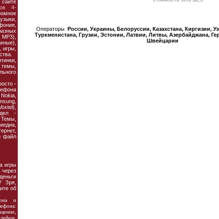
 сайте
ов 4-
ромное
узыки,
фония,
Операторы
России, Украины, Белорусcии, Казахстана, Киргизии, У
азных
Туркменистана, Грузии, Эстонии, Латвии, Литвы, Азербайджана, Ге
MP3),
Швейцарии
мные),
 игры,
ства.
тинки,
темы,
льного
осто -
ефона
 Nokia,
amsung,
xtel),
дел -
Темы,
едиа,
рнет,
й файл
a игры
через
деньги
? Зря,
ите об
она и
фона:
щение,
ефон.